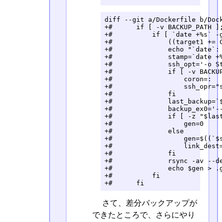
diff --git a/Dockerfile b/Dock
+#      if [ -v BACKUP_PATH ];
+#          if [ `date +%s` -g
+#              ((target1 += C
+#              echo "`date`: 
+#              stamp=`date +%
+#              ssh_opt='-o St
+#              if [ -v BACKUP
+#                  coron=:

+#                  ssh_opr="s
+#              fi

+#              last_backup=`$
+#              backup_ex0='--
+#              if [ -z "$last
+#                  gen=0

+#              else

+#                  gen=$((`$s
+#                  link_dest=
+#              fi

+#              rsync -av --d
+#              echo $gen > .
+#          fi

+#      fi
さて、差分バックアップが
できたところで、さらにやり