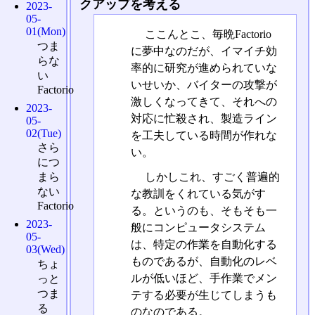
クアップを考える
2023-
05-
01(Mon)
ここんとこ、毎晩Factorio
つま
に夢中なのだが、イマイチ効
らな
率的に研究が進められていな
い
いせいか、バイターの攻撃が
Factorio
激しくなってきて、それへの
2023-
対応に忙殺され、製造ライン
05-
02(Tue)
を工夫している時間が作れな
さら
い。
につ
しかしこれ、すごく普遍的
まら
ない
な教訓をくれている気がす
Factorio
る。というのも、そもそも一
2023-
般にコンピュータシステム
05-
は、特定の作業を自動化する
03(Wed)
ものであるが、自動化のレベ
ちょ
ルが低いほど、手作業でメン
っと
つま
テする必要が生じてしまうも
る
のなのである。