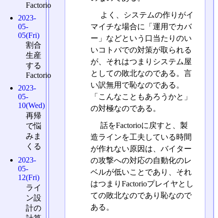
Factorio
よく、システムの作りがイ
2023-
05-
マイチな場合に「運用でカバ
05(Fri)
ー」などという口当たりのい
割合
いコトバでの対策が取られる
生産
が、それはつまりシステム屋
する
としての敗北なのである。言
Factorio
い訳無用で恥なのである。
2023-
「こんなこともあろうかと」
05-
10(Wed)
の対極なのである。
再帰
話をFactorioに戻すと、製
で悩
みま
造ラインを工夫している時間
くる
が作れない原因は、バイター
2023-
の攻撃への対応の自動化のレ
05-
ベルが低いことであり、それ
12(Fri)
はつまりFactorioプレイヤとし
ライ
ての敗北なのであり恥なので
ン設
ある。
計の