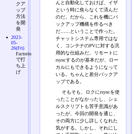
んと自動化しておけば、イザ
クア
という時に焦らなくて済んだ
ップ
方法
のだ。だから、これを機にバ
を開
ックアップ機構を作るべき
発
だ……ということで作った。
2023-
チャットシステム専用ではな
05-
く、コンテナのPVに対する汎
26(Fri)
用的な仕組みだ。リモートに
Factorio
で打
rsyncするのが基本だが、ロー
ち上
カルにもできるようになって
げ
いる。ちゃんと差分バックア
ップである。
そもそも、ロクにrsyncを使
ったことがなかったし、シェ
ルスクリプトも苦手意識があ
ったが、今回の開発を通じ、
その両方に少し詳しくなれた
気がする。しかし、それにし