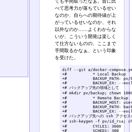
ても手間取ったなぁ。昔に比
べて思考力が落ちているせい
なのか、自らへの期待値が上
がっているせいなのか、それ
以外なのか……よくわからな
いが、こういう開発は楽しく
て仕方ないものの、ここまで
手間取るかなぁ、という印象
を受けた。
diff --git a/docker-compose.ym
+#           * Local Backup

+#           BACKUP_PATH: pv/b
+#           BACKUP_EX: --excl
+# バックアップ先の領域として

+# mkdir pv/backup; chown 10
+#           * Remote Backup

+#           BACKUP_HOST: user
+#           BACKUP_PATH: back
+#           BACKUP_EX: --excl
+# バックアップ先への ssh アクセス
+# ssh-keygen -f pv/id_rsa; 
+#           CYCLE1: 3600

+#           SCHED1: 300