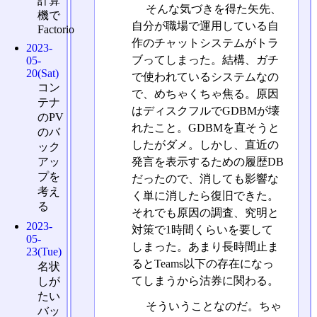
計算
そんな気づきを得た矢先、
機で
自分が職場で運用している自
Factorio
作のチャットシステムがトラ
2023-
ブってしまった。結構、ガチ
05-
20(Sat)
で使われているシステムなの
コン
で、めちゃくちゃ焦る。原因
テナ
はディスクフルでGDBMが壊
のPV
れたこと。GDBMを直そうと
のバ
したがダメ。しかし、直近の
ック
アッ
発言を表示するための履歴DB
プを
だったので、消しても影響な
考え
く単に消したら復旧できた。
る
それでも原因の調査、究明と
2023-
対策で1時間くらいを要して
05-
しまった。あまり長時間止ま
23(Tue)
るとTeams以下の存在になっ
名状
てしまうから沽券に関わる。
しが
たい
そういうことなのだ。ちゃ
バッ