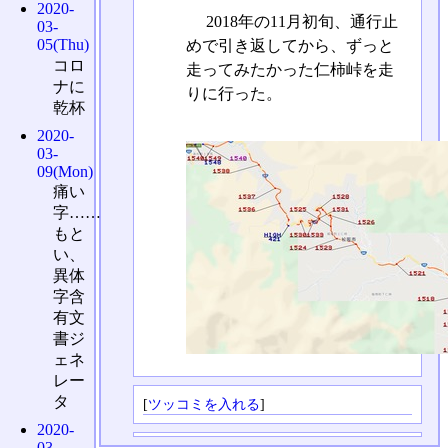
2020-
2018年の11月初旬、通行止
03-
05(Thu)
めで引き返してから、ずっと
コロ
走ってみたかった仁柿峠を走
ナに
りに行った。
乾杯
2020-
03-
09(Mon)
痛い
字……
もと
い、
異体
字含
有文
書ジ
ェネ
レー
タ
[
ツッコミを入れる
]
2020-
03-