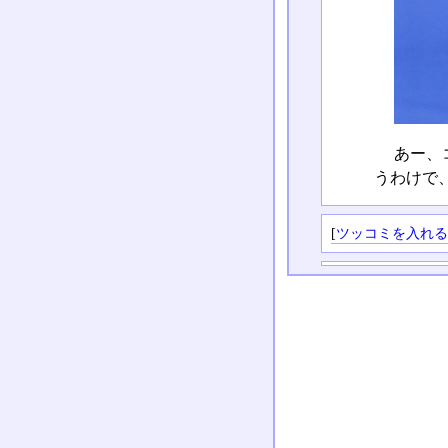
あー、
うわけで
[
ツッコミを入れ