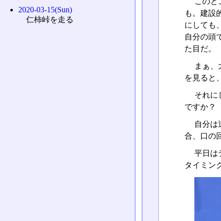
このと
2020-03-15(Sun)
も。建設
仁柿峠を走る
にしても
自分の頭
た目だ。
まぁ、
を見ると
それに
ですか？
自分は
合、口の
平日は
タイミン