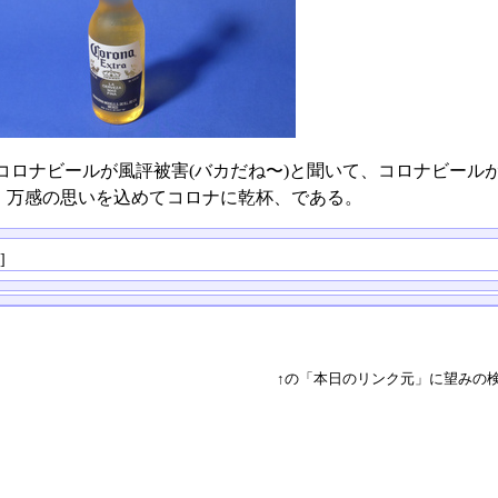
コロナビールが風評被害(バカだね〜)と聞いて、コロナビール
、万感の思いを込めてコロナに乾杯、である。
る
]
↑の「本日のリンク元」に望みの