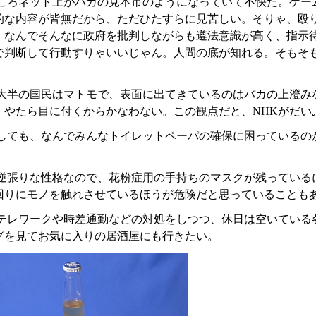
ころネット上がバカの見本市のようになっていて不快だ。ゲー
的な内容が皆無だから、ただひたすらに見苦しい。そりゃ、殴
、なんでそんなに政府を批判しながらも遵法意識が高く、指示
で判断して行動すりゃいいじゃん。人間の底が知れる。そもそ
大半の国民はマトモで、表面に出てきているのはバカの上澄み
、やたら目に付くからかなわない。この観点だと、NHKがだい
しても、なんでみんなトイレットペーパの確保に困っているの
逆張りな性格なので、花粉症用の手持ちのマスクが残っている
回りにモノを触れさせているほうが危険だと思っていることも
テレワークや時差通勤などの対処をしつつ、休日は空いている
グを見てお気に入りの居酒屋にも行きたい。