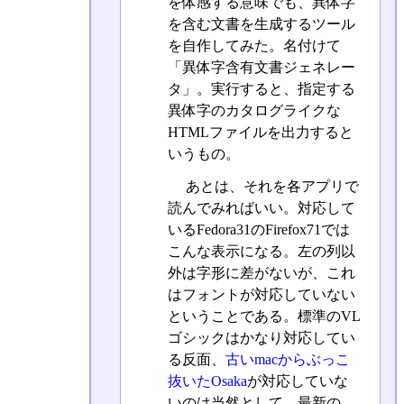
を体感する意味でも、異体字
を含む文書を生成するツール
を自作してみた。名付けて
「異体字含有文書ジェネレー
タ」。実行すると、指定する
異体字のカタログライクな
HTMLファイルを出力すると
いうもの。
あとは、それを各アプリで
読んでみればいい。対応して
いるFedora31のFirefox71では
こんな表示になる。左の列以
外は字形に差がないが、これ
はフォントが対応していない
ということである。標準のVL
ゴシックはかなり対応してい
る反面、
古いmacからぶっこ
抜いたOsaka
が対応していな
いのは当然として、最新の