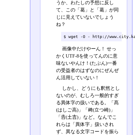
うか、わたしの予想に反し
て、この「葛」と「葛󠄁」が同
じに見えていないでしょう
ね？
$ wget -O - http://www.city.k
画像中だけやーん！ せっ
かくUTF-8を使ってんのに意
味ないやんけ！(たぶん)一番
の受益者のはずなのにぜんぜ
ん活用していない！
しかし、どうにも釈然とし
ないのが、むしろ一般的すぎ
る異体字の扱いである。「髙
(はしご高)」「﨑(立つ崎)」
「𠮷(土吉)」など。なんでこ
れらは「異体字」扱いされ
ず、異なる文字コードを振ら