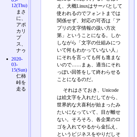
12(Thu)
え、大概Linuxはサーバとして
まさ
使われるのでフォントまでは
に、
関係せず、対応の可否は「ア
アポ
プリの文字情報の扱い方次
カリ
第」ということになる。しか
プ
しながら「文字の仕組みにつ
ス、
いて何もわかっていない人」
ナゥ
にそれを言っても何も進まな
2020-
03-
いので……まぁ、適当にそれ
15(Sun)
っぽい回答をして終わらせる
仁柿
ことになるのだ。
峠を
走る
それはさておき、Unicode
は絵文字を入れだしてから、
世界的な大喜利が始まったみ
たいになっていて、目が離せ
ない。そろそろ、各企業のロ
ゴを入れてやるから金払え、
というビジネスをやりだしそ