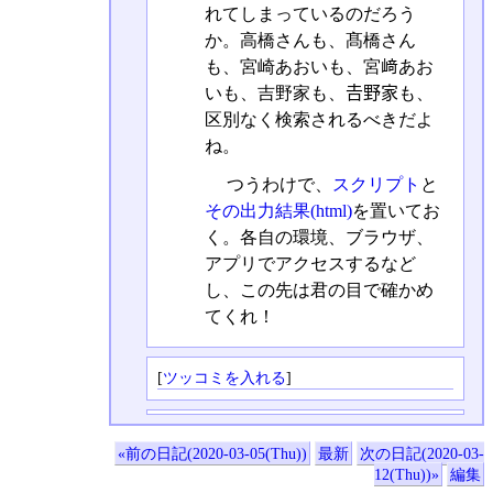
れてしまっているのだろう
か。高橋さんも、髙橋さん
も、宮崎あおいも、宮﨑あお
いも、吉野家も、𠮷野家も、
区別なく検索されるべきだよ
ね。
つうわけで、
スクリプト
と
その出力結果(html)
を置いてお
く。各自の環境、ブラウザ、
アプリでアクセスするなど
し、この先は君の目で確かめ
てくれ！
[
ツッコミを入れる
]
«前の日記(2020-03-05(Thu))
最新
次の日記(2020-03-
12(Thu))»
編集