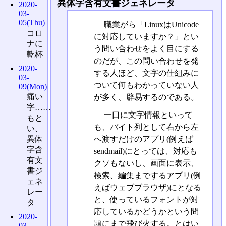
異体字含有文書ジェネレータ
2020-
03-
05(Thu)
職業がら「LinuxはUnicode
コロ
に対応していますか？」とい
ナに
う問い合わせをよく目にする
乾杯
のだが、この問い合わせを発
2020-
する人ほど、文字の仕組みに
03-
ついて何もわかっていない人
09(Mon)
痛い
が多く、辟易するのである。
字……
一口に文字情報といって
もと
も、バイト列として右から左
い、
へ渡すだけのアプリ(例えば
異体
字含
sendmail)にとっては、対応も
有文
クソもないし、画面に表示、
書ジ
検索、編集までするアプリ(例
ェネ
えばウェブブラウザ)にとなる
レー
と、使っているフォントが対
タ
応しているかどうかという問
2020-
題にまで飛び火する。とはい
03-