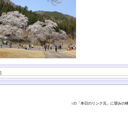
る
]
↑の「本日のリンク元」に望みの