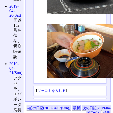
2019-
04-
20(Sat)
国道
152
号を
偵
察、
青崩
峠確
認
2019-
04-
21(Sun)
アク
セ
ラ、
[
ツッコミを入れる
]
エバ
ポレ
ータ
«前の日記(2019-04-07(Sun))
最新
次の日記(2019-04-
消臭
16(Tue))»
編集