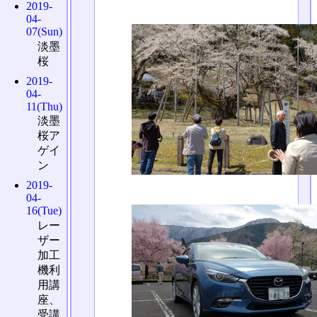
2019-
04-
07(Sun)
淡墨
桜
2019-
04-
11(Thu)
淡墨
桜ア
ゲイ
ン
2019-
04-
16(Tue)
レー
ザー
加工
機利
用講
座、
受講