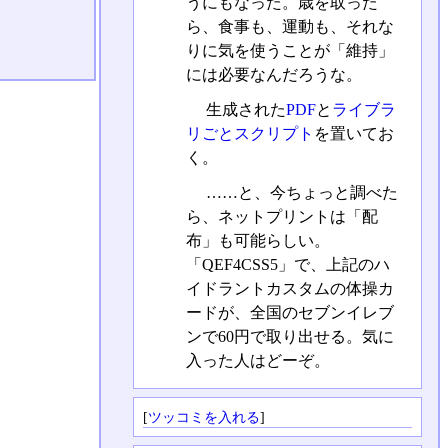
うにもなった。歳を取った
ら、食事も、運動も、それな
りに気を使うことが「維持」
には必要なんだろうな。
生成された
PDF
と
ライブラ
リごとスクリプト
を置いてお
く。
……と、今ちょっと調べた
ら、ネットプリントは「配
布」も可能らしい。
「QEF4CSS5」で、上記のハ
イドラントカスタムの体操カ
ードが、全国のセブンイレブ
ンで60円で取り出せる。気に
入った人はどーぞ。
[
ツッコミを入れる
]