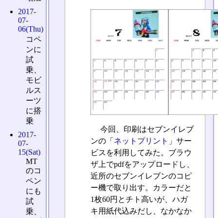
2017-
07-
06(Thu)
コペ
ンに
試
乗、
モビ
ルス
ーツ
に搭
乗
今回、印刷はセブンイレブ
2017-
ンの「
ネットプリント
」サー
07-
15(Sat)
ビスを利用してみた。ブラウ
MT
ザ上でpdfをアップロードし、
のコ
近所のセブンイレブンのコピ
ペン
ー機で取り出す。カラーだと
にも
1枚60円とチト高いが、ハガ
試
キ用紙代込みだし、なかなか
乗、