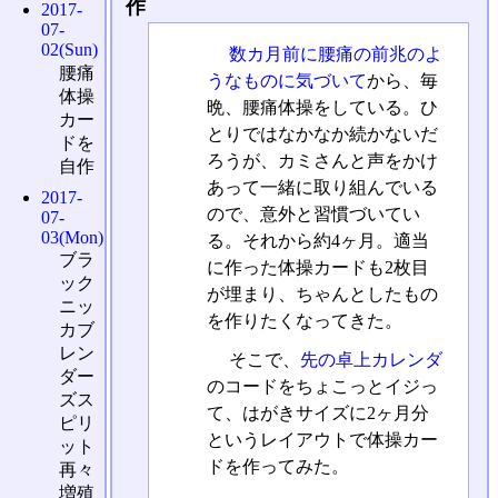
作
2017-
07-
02(Sun)
数カ月前に腰痛の前兆のよ
腰痛
うなものに気づいて
から、毎
体操
晩、腰痛体操をしている。ひ
カー
とりではなかなか続かないだ
ドを
ろうが、カミさんと声をかけ
自作
あって一緒に取り組んでいる
2017-
ので、意外と習慣づいてい
07-
03(Mon)
る。それから約4ヶ月。適当
ブラ
に作った体操カードも2枚目
ック
が埋まり、ちゃんとしたもの
ニッ
を作りたくなってきた。
カブ
レン
そこで、
先の卓上カレンダ
ダー
のコードをちょこっとイジっ
ズス
て、はがきサイズに2ヶ月分
ピリ
というレイアウトで体操カー
ット
ドを作ってみた。
再々
増殖