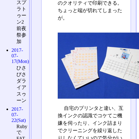
スプ
のクオリティで印刷できる。
ラト
ちょっと端が切れてしまった
ゥー
が。
ン2
前夜
祭参
加
2017-
07-
17(Mon)
ひさ
びさ
ダラ
イア
スゥ
ーン
自宅のプリンタと違い、互
2017-
07-
換インクの認識でコケてご機
22(Sat)
嫌を伺ったり、インク詰まり
Ruby
でクリーニングを繰り返した
で
りしなくていいので気分がい
FAT