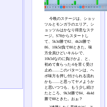
今晩のステージは、ショッ
ツルとモンガラのエリア。シ
ョッツルはかなり得意なステ
ージ。S78からスタートし
て、5k3d勝で82、4k2d勝で
86、10k5d負で80ときた。味
方全員ひどいキルレで、
10k5dなのに負けかよ、と、
初めて食らった-6を苦く受け
止め……このパターンは、ヘ
ボ味方を押し付けられる流れ
かも……と思ってヤメようか
と思いつつも、もう少し続け
たところ、9k3d勝で84、4k4d
勝で88ときた。おぉ？