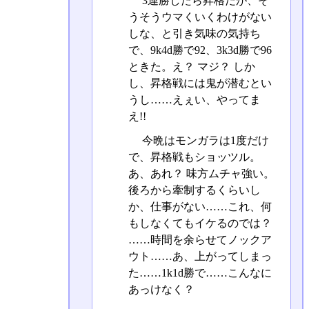
3連勝したら昇格だが、そ
うそうウマくいくわけがない
しな、と引き気味の気持ち
で、9k4d勝で92、3k3d勝で96
ときた。え？ マジ？ しか
し、昇格戦には鬼が潜むとい
うし……えぇい、やってま
え!!
今晩はモンガラは1度だけ
で、昇格戦もショッツル。
あ、あれ？ 味方ムチャ強い。
後ろから牽制するくらいし
か、仕事がない……これ、何
もしなくてもイケるのでは？
……時間を余らせてノックア
ウト……あ、上がってしまっ
た……1k1d勝で……こんなに
あっけなく？