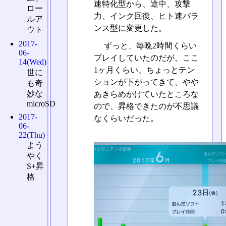
速特化型から、途中、攻撃
ロー
力、インク回復、ヒト速バラ
ルア
ンス型に変更した。
ウト
2017-
ずっと、毎晩2時間くらい
06-
プレイしていたのだが、ここ
14(Wed)
1ヶ月くらい、ちょっとテン
世に
ションが下がってきて、やや
も奇
妙な
あきらめかけていたところな
microSD
ので、昇格できたのが不思議
2017-
なくらいだった。
06-
22(Thu)
よう
やく
S+昇
格