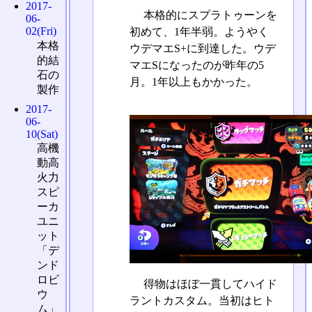
2017-
本格的にスプラトゥーンを
06-
02(Fri)
初めて、1年半弱。ようやく
本格
ウデマエS+に到達した。ウデ
的結
マエSになったのが昨年の5
石の
月。1年以上もかかった。
製作
2017-
06-
10(Sat)
高機
動高
火力
スピ
ーカ
ユニ
ット
「デ
ンド
ロビ
得物はほぼ一貫してハイド
ウ
ラントカスタム。当初はヒト
ム」