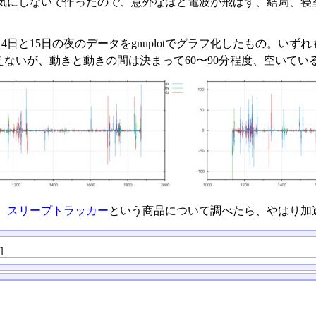
気にしないで作ったので、意外なほど電波が飛ばず、結局、寝
4日と15日の夜のデータをgnuplotでグラフ化したもの。いずれも
えないが、動きと動きの間は決まって60〜90分程度、空いてい
、
スリープトラッカー
という商品について調べたら、やはり加
る
]