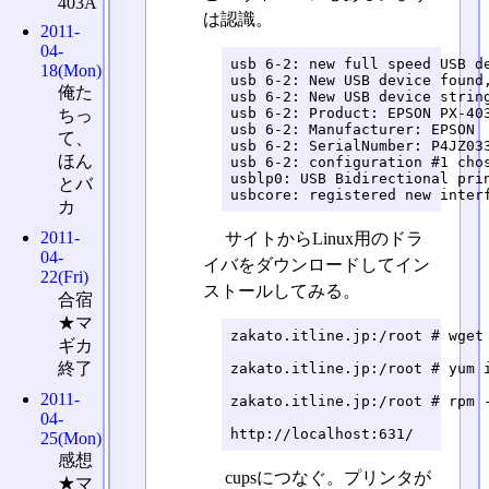
403A
は認識。
2011-
04-
usb 6-2: new full speed USB de
18(Mon)
usb 6-2: New USB device found,
俺た
usb 6-2: New USB device string
usb 6-2: Product: EPSON PX-403
ちっ
usb 6-2: Manufacturer: EPSON

て、
usb 6-2: SerialNumber: P4JZ033
ほん
usb 6-2: configuration #1 chos
usblp0: USB Bidirectional prin
とバ
usbcore: registered new inter
カ
2011-
サイトからLinux用のドラ
04-
イバをダウンロードしてイン
22(Fri)
ストールしてみる。
合宿
★マ
zakato.itline.jp:/root # wget
ギカ
終了
zakato.itline.jp:/root # yum i
2011-
zakato.itline.jp:/root # rpm 
04-
http://localhost:631/
25(Mon)
感想
cupsにつなぐ。プリンタが
★マ