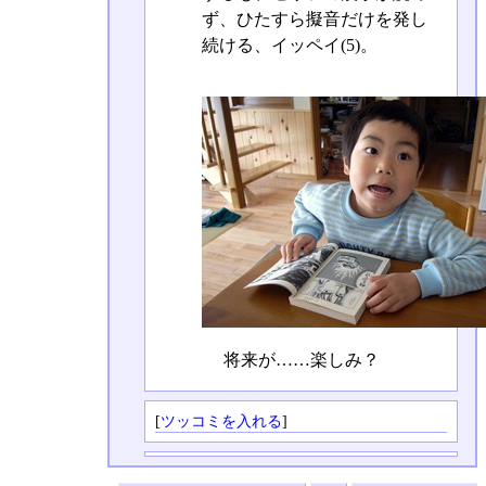
ず、ひたすら擬音だけを発し
続ける、イッペイ(5)。
将来が……楽しみ？
[
ツッコミを入れる
]