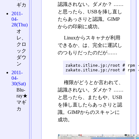
認識されない。ダメか？ ……
ギカ
と思ったら、USBを挿し直し
2011-
たらあっさりと認識。GIMP
04-
28(Thu)
からの印刷に成功。
オ
Linuxからスキャナが利用
レ、
クロ
できるか、は、完全に運試し
ック
のつもりだったのだが……
ダウ
ン
zakato.itline.jp:/root # rpm -
zakato.itline.jp:/root # rpm 
2011-
04-
権限がどうとか言われて、
30(Sat)
認識されない。ダメか？ ……
Blu-
ray★
と思ったら、またもや、USB
マギ
を挿し直したらあっさりと認
カ
識。GIMPからのスキャンに
成功。