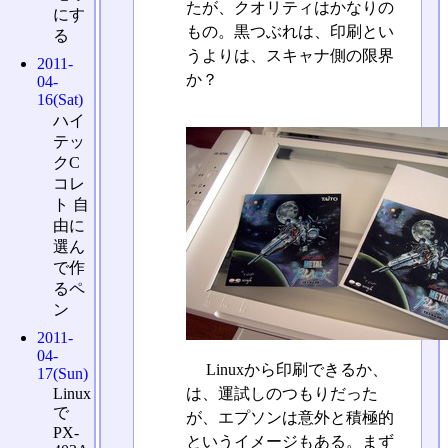
たが、クオリティはかなりの
にす
もの。黒つぶれは、印刷とい
る
うよりは、スキャナ側の限界
2011-
か？
04-
16(Sat)
ハイ
テッ
クC
コレ
ト 自
由に
選ん
で作
るペ
ン
2011-
04-
Linuxから印刷できるか、
17(Sun)
Linux
は、運試しのつもりだった
で
が、エプソンは意外と積極的
PX-
というイメージもある。まず