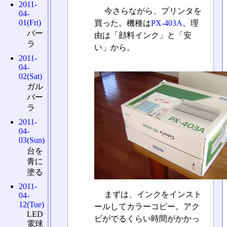
2011-
今さらながら、プリンタを
04-
01(Fri)
買った。機種は
PX-403A
。理
バー
由は「顔料インク」と「安
ラ
い」から。
2011-
04-
02(Sat)
ガル
バー
ラ
2011-
04-
03(Sun)
台を
青に
塗る
2011-
まずは、インクをインスト
04-
12(Tue)
ールしてカラーコピー。アク
LED
ビがでるくらい時間がかかっ
電球