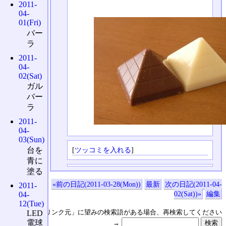
2011-
04-
01(Fri)
バー
ラ
2011-
04-
02(Sat)
ガル
バー
ラ
2011-
04-
03(Sun)
台を
[
ツッコミを入れる
]
青に
塗る
«前の日記(2011-03-28(Mon))
最新
次の日記(2011-04-
2011-
02(Sat))»
編集
04-
12(Tue)
↑の「本日のリンク元」に望みの検索語がある場合、再検索してください
LED
電球
→