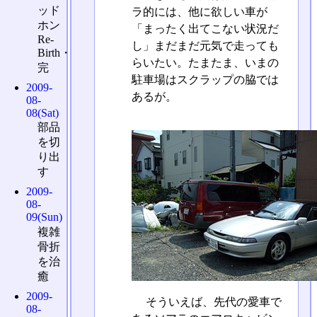
ッド
ラ的には、他に欲しい車が
ホン
「まったく出てこない状況だ
Re-
し」まだまだ元気で走っても
Birth・
らいたい。たまたま、いまの
完
駐車場はスクラップの脇では
2009-
あるが。
08-
08(Sat)
部品
を切
り出
す
2009-
08-
09(Sun)
複雑
骨折
を治
癒
2009-
そういえば、先代の愛車で
08-