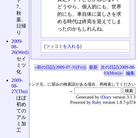
ド
どうやら、個人的にも、世界
7、
秋
的にも、車自体に楽しさを求
葉、
める時代は終焉を迎えてしま
日帰
ったのかもしれんね。
り
2009-
[
ツッコミを入れる
]
08-
26(Wed)
セイ
ミツ
«前の日記(2009-07-31(Fri))
最新
次の日記(2009-08-
化
03(Mon))»
編集
2009-
↑の「本日のリンク元」に望みの検索語がある場合、再検索してください
08-
→
27(Thu)
Generated by
tDiary
version 3.1.3
ほぼ
Powered by
Ruby
version 1.8.7-p374
初め
ての
アル
ミ加
工