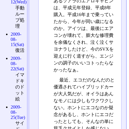
あるソアラのエアロキャビン
12(Wed)
は、平成元年登録、平成8年
手動
ルー
購入。平成16年まで乗ってい
プ処
たから、今年が同い歳になる
理
のか。アイツは、最後にエア
2009-
コンが壊れて、膨大な修理費
08-
を余儀なくされ、泣く泣くサ
15(Sat)
ヨナラしたけど、今のSVXを
復活
迎えに行く道すがら、エンジ
2009-
ンの調子のいいコトったらな
08-
22(Sat)
かったなぁ。
イマ
最近、エコだのなんだのと
ドキ
のド
優遇されてハイブリッドカー
ット
が大人気だが、オイラはあん
絵
なモノには少しもワクワクし
2009-
ない。ホントにエコなのか疑
08-
念があるし、ホントにエコだ
25(Tue)
ったとしても、そんなの単に
サイ
貧乏クサイとしか感じない。