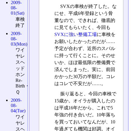
2009-
SVXの車検が終了した。な
08-
01(Sat)
にせ、平成6年登録という骨
車検
董なので、できれば、徹底的
終了
に見てもらいたく、今回も
2009-
SVXに強い整備工場
に車検を
08-
お願いしたかったのだが……
03(Mon)
予定が合わず、近所のスバル
ワイ
に持って行くことに。そのせ
ヤレ
スヘ
いか、ほぼ最低限の整備費で
ッド
済んでしまった。実に、前回
ホン
かかった30万の半額だ。コレ
Re-
はコレで不安だが……。
Birth・
Ｑ
振り返ると、今回の車検で
2009-
15歳か。オイラが購入したの
08-
は平成16年だから、これで5
04(Tue)
年強の付き合いだ。10年落ち
ワイ
を買っておいてなんだが、10
ヤレ
年過ぎても機関は好調。オイ
スヘ