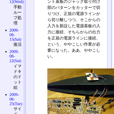
ント基板のジャック取り付け
12(Wed)
手動
部のパターンをカッターで切
ルー
りつけ、正規の電源ラインか
プ処
ら切り離しつつ、そこからの
理
入力を新設した電源基板の入
2009-
力に接続、そちらからの出力
08-
を正規の電源ラインに接続、
15(Sat)
という、ややこしい作業が必
復活
要になった。ああ、ややこし
2009-
08-
い。
22(Sat)
イマ
ドキ
のド
ット
絵
2009-
08-
25(Tue)
サイ