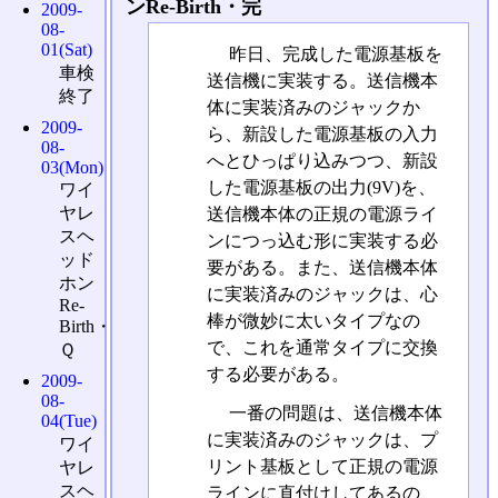
ンRe-Birth・完
2009-
08-
01(Sat)
昨日、完成した電源基板を
車検
送信機に実装する。送信機本
終了
体に実装済みのジャックか
2009-
ら、新設した電源基板の入力
08-
へとひっぱり込みつつ、新設
03(Mon)
した電源基板の出力(9V)を、
ワイ
ヤレ
送信機本体の正規の電源ライ
スヘ
ンにつっ込む形に実装する必
ッド
要がある。また、送信機本体
ホン
に実装済みのジャックは、心
Re-
棒が微妙に太いタイプなの
Birth・
で、これを通常タイプに交換
Ｑ
する必要がある。
2009-
08-
一番の問題は、送信機本体
04(Tue)
に実装済みのジャックは、プ
ワイ
リント基板として正規の電源
ヤレ
スヘ
ラインに直付けしてあるの