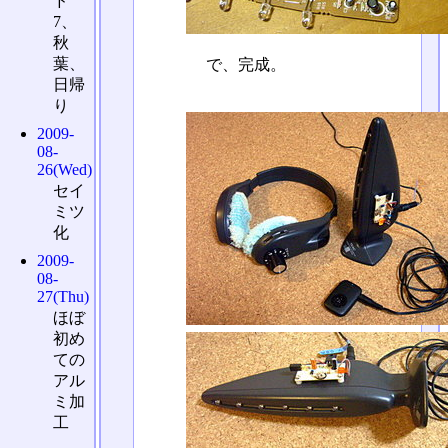
ド
7、
秋
葉、
で、完成。
日帰
り
2009-
08-
26(Wed)
セイ
ミツ
化
2009-
08-
27(Thu)
ほぼ
初め
ての
アル
ミ加
工