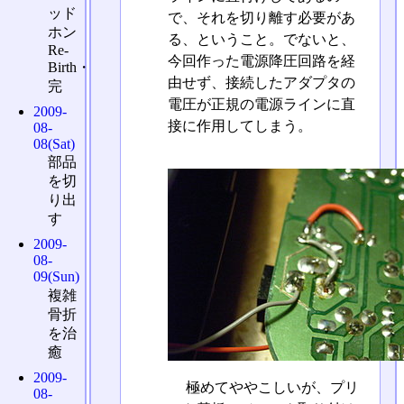
ッド
で、それを切り離す必要があ
ホン
る、ということ。でないと、
Re-
今回作った電源降圧回路を経
Birth・
由せず、接続したアダプタの
完
電圧が正規の電源ラインに直
2009-
接に作用してしまう。
08-
08(Sat)
部品
を切
り出
す
2009-
08-
09(Sun)
複雑
骨折
を治
癒
2009-
極めてややこしいが、プリ
08-