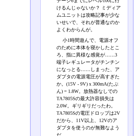
テージ6までにレベル100に行
けるんじゃないか？ ミディア
ムユニットは攻略記事が少な
いせいで、それが普通なのか
よくわからんが。
小1時間遊んで、電源オフ
のために本体を寝かしたとこ
ろ、指に異様な感覚が……3
端子レギュレータがチンチン
になっとる……しまった、ア
ダプタの電源電圧が高すぎた
か。(15V - 9V) x 300mA(たぶ
ん) = 1.8W。放熱器なしでの
TA7805Sの最大許容損失は
2.0W。ギリギリだったわ。
TA7805Sの電圧ドロップは2V
だから、11V以上、12Vのア
ダプタを使うのが無難なよう
だ。