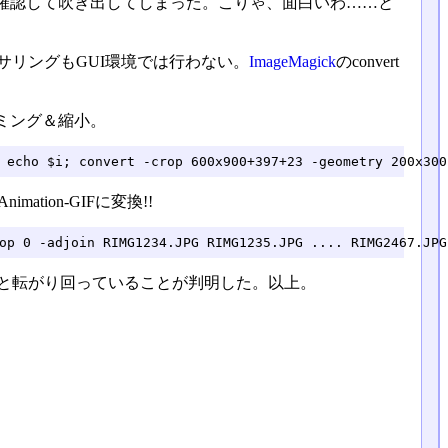
確認して吹き出してしまった。こりゃ、面白いわ……と
ーサリングもGUI環境では行わない。
ImageMagick
のconvert
ミング＆縮小。
 echo $i; convert -crop 600x900+397+23 -geometry 200x300
tion-GIFに変換!!
op 0 -adjoin RIMG1234.JPG RIMG1235.JPG .... RIMG2467.JPG
ロゴロと転がり回っていることが判明した。以上。