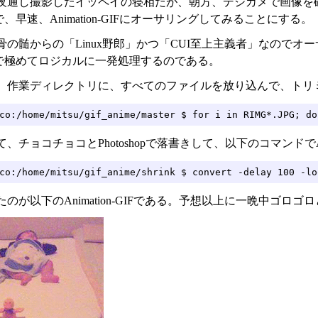
夜通し撮影したイッペイの寝相だが、朝方、デジカメで画像を
、早速、Animation-GIFにオーサリングしてみることにする。
の髄からの「Linux野郎」かつ「CUI至上主義者」なのでオ
で極めてロジカルに一発処理するのである。
、作業ディレクトリに、すべてのファイルを放り込んで、トリ
co:/home/mitsu/gif_anime/master $ for i in RIMG*.JPG; do
、チョコチョコとPhotoshopで落書きして、以下のコマンドでAnima
co:/home/mitsu/gif_anime/shrink $ convert -delay 100 -lo
のが以下のAnimation-GIFである。予想以上に一晩中ゴ