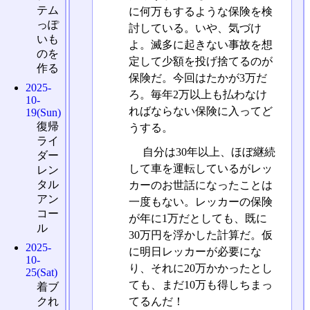
テム
に何万もするような保険を検
っぽ
討している。いや、気づけ
いも
よ。滅多に起きない事故を想
のを
定して少額を投げ捨てるのが
作る
保険だ。今回はたかが3万だ
2025-
ろ。毎年2万以上も払わなけ
10-
ればならない保険に入ってど
19(Sun)
復帰
うする。
ライ
自分は30年以上、ほぼ継続
ダー
して車を運転しているがレッ
レン
タル
カーのお世話になったことは
アン
一度もない。レッカーの保険
コー
が年に1万だとしても、既に
ル
30万円を浮かした計算だ。仮
2025-
に明日レッカーが必要にな
10-
り、それに20万かかったとし
25(Sat)
ても、まだ10万も得しちまっ
着ブ
てるんだ！
クれ