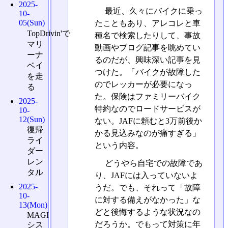
2025-
最近、久々にバイクに乗っ
10-
05(Sun)
たこともあり、アレコレと車
TopDrivin'で
種名で検索したりして、事故
マリ
動画やブログ記事を眺めてい
ーナ
るのだが、興味深い記事を見
ベイ
つけた。「バイクが故障した
を走
のでレッカーが必要になっ
る
た。保険はファミリーバイク
2025-
特約なのでロードサービスが
10-
12(Sun)
ない。JAFに頼むと3万前後か
復帰
かる見込みなのが痛すぎる」
ライ
という内容。
ダー
レン
どうやら自宅での故障であ
タル
り、JAFには入っていないよ
2025-
うだ。でも、それって「故障
10-
に対する備えがなかった」な
13(Mon)
どと後悔するような状況なの
MAGI
だろうか。でもって対策に年
シス