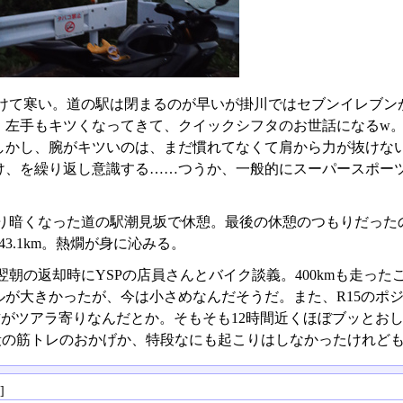
けて寒い。道の駅は閉まるのが早いが掛川ではセブンイレブン
。左手もキツくなってきて、クイックシフタのお世話になるw
しかし、腕がキツいのは、まだ慣れてなくて肩から力が抜けな
け、を繰り返し意識する……つうか、一般的にスーパースポー
。
り暗くなった道の駅潮見坂で休憩。最後の休憩のつもりだったの
43.1km。熱燗が身に沁みる。
翌朝の返却時にYSPの店員さんとバイク談義。400kmも走った
ルが大きかったが、今は小さめなんだそうだ。また、R15のポ
方がツアラ寄りなんだとか。そもそも12時間近くほぼブッとおし
段の筋トレのおかげか、特段なにも起こりはしなかったけれど
る
]