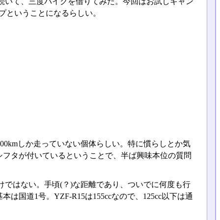
続いて、三度バイクを借りてみた。今回はお試しキャン
イプということになるらしい。
00kmしか走っていない個体らしい。特に慣らしとか気
シフタが付いているということで、半ば興味本位の質問
けではない。手頃(？)な距離であり、ついでに何度も行
1号。YZF-R15は155ccなので、125cc以下は通