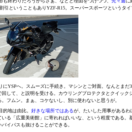
節も終わりだろうからさぁ、などと理由をつけつつ、
先々週
に
2割引ということもありYZF-R15。スーパースポーツというタ
りにYSPへ。スムーズに手続き。マシンとご対面。なんとまだ3
で回して、と説明を受ける。カウリングプロテクタとクイック
る。フムン。まぁ、コケないし、別に使わないと思うが。
目的地は由比。
好きな場所ではある
が、たいした用事があるわ
いる「広重美術館」に寄れればいいな、という程度である。基本は国道
いバイパスも抜けることができる。