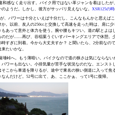
違和感なく走り出す。バイク用ではない革ジャンを着はしたが
かのようだ。しかし、後方がサッパリ見えないな。
XSR125の時
ccだが、パワーは十分といえば十分だし、こんなもんかと思え
けか。以前、友人の250ccと交換して高速を走った時は、肩に
さもあって意外と体力を使う。腕や腰もキツい。道の駅とよは
るのだが……再び、谷稲葉うぐいすパーキングエリアで休憩。
16時すぎに到着。今から大丈夫すか？ と聞いたら、2分前な
は来たいかな。
薩埵峠へ。もう薄暗い。バイクなので道の狭さは気にならない
、パワーも出ない。小排気量が苦手な状況なのだな。エンスト
はそこから車道を降りるが、途中で東名の狭い側道に入って焦
さなんだけど。52号に出て、あ、ここかぁ、って1号に復帰。