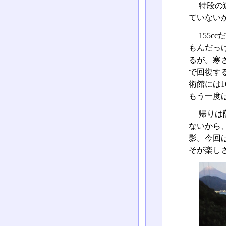
特段の
ていない
155
もんだっ
るが。寒
で回復す
術館には
もう一度
帰りは
ないから
影。今回
そが楽し