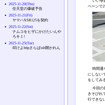
いい季
2025-11-20(Thu)
ペーンで
任天堂の爆破予告
2025-11-21(Fri)
ヤマハXSR125を契約
2025-11-22(Sat)
ナムコをヒザにかけたいんや
ろキミ!
2025-11-25(Tue)
叩けよhttpさらばssh開かれん
時間通
にしない
をしてみ
今回の
きそびれて
行できな