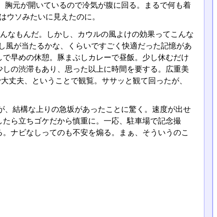
、胸元が開いているので冷気が腹に回る。まるで何も着
はウソみたいに見えたのに。
ばこんなもんだ。しかし、カウルの風よけの効果ってこんな
少し風が当たるかな、くらいですごく快適だった記憶があ
しで早めの休憩。豚まぶしカレーで昼飯。少し休むだけ
少しの渋滞もあり、思った以上に時間を要する。広重美
ので大丈夫、ということで観覧。ササッと観て回ったが、
が、結構な上りの急坂があったことに驚く。速度が出せ
したら立ちゴケだから慎重に。一応、駐車場で記念撮
る。ナビなしってのも不安を煽る。まぁ、そういうのこ