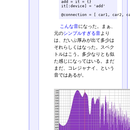
add = it = {}

it[:device] = 'add'

@connection = [ car1, car2, c
こんな音
になった。まぁ、
元の
シンプルすぎる音
より
は、だいぶ厚みが出て多少は
それらしくはなった。スペク
トルはこう。多少なりとも似
た感じになってはいる。まだ
まだ、コレジャナイ、という
音ではあるが。