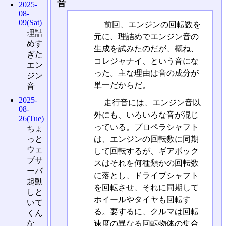
音
2025-
08-
09(Sat)
前回、エンジンの回転数を
理詰
元に、理詰めでエンジン音の
めす
生成を試みたのだが、概ね、
ぎた
コレジャナイ、という音にな
エン
った。主な理由は音の成分が
ジン
単一だからだ。
音
2025-
走行音には、エンジン音以
08-
外にも、いろいろな音が混じ
26(Tue)
っている。プロペラシャフト
ちょ
は、エンジンの回転数に同期
っと
ウェ
して回転するが、ギアボック
ブサ
スはそれを何種類かの回転数
ーバ
に落とし、ドライブシャフト
起動
を回転させ、それに同期して
しと
ホイールやタイヤも回転す
いて
る。要するに、クルマは回転
くん
速度の異なる回転物体の集合
な