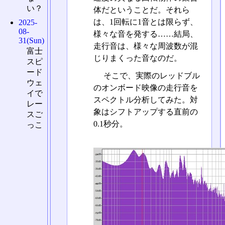
い？
体だということだ。それら
は、1回転に1音とは限らず、
2025-
08-
様々な音を発する……結局、
31(Sun)
走行音は、様々な周波数が混
富士
じりまくった音なのだ。
スピ
ード
そこで、実際のレッドブル
ウェ
のオンボード映像の走行音を
イで
スペクトル分析してみた。対
レー
象はシフトアップする直前の
スご
0.1秒分。
っこ