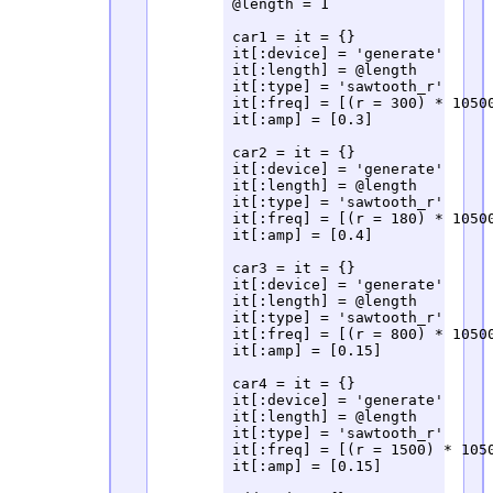
@length = 1

car1 = it = {}

it[:device] = 'generate'

it[:length] = @length

it[:type] = 'sawtooth_r'

it[:freq] = [(r = 300) * 10500
it[:amp] = [0.3]

car2 = it = {}

it[:device] = 'generate'

it[:length] = @length

it[:type] = 'sawtooth_r'

it[:freq] = [(r = 180) * 10500
it[:amp] = [0.4]

car3 = it = {}

it[:device] = 'generate'

it[:length] = @length

it[:type] = 'sawtooth_r'

it[:freq] = [(r = 800) * 10500
it[:amp] = [0.15]

car4 = it = {}

it[:device] = 'generate'

it[:length] = @length

it[:type] = 'sawtooth_r'

it[:freq] = [(r = 1500) * 1050
it[:amp] = [0.15]
