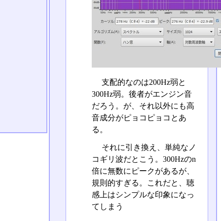
支配的なのは200Hz弱と
300Hz弱。後者がエンジン音
だろう。が、それ以外にも高
音成分がピョコピョコとあ
る。
それに引き換え、単純なノ
コギリ波だとこう。300Hzのn
倍に無数にピークがあるが、
規則的すぎる。これだと、聴
感上はシンプルな印象になっ
てしまう