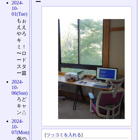
ー
2024-
10-
01(Tue)
もぉ
ええ
やろ
キ
ミ！
〜ロ
ード
スタ
ー篇
2024-
10-
06(Sun)
ろど
キャ
ン△
2024-
10-
07(Mon)
[
ツッコミを入れる
]
傷の