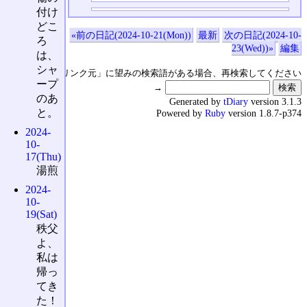
付け
どこ
«前の日記(2024-10-21(Mon))
最新
次の日記(2024-10-
ろ
23(Wed))»
編集
は、
シャ
↑の「本日のリンク元」に望みの検索語がある場合、再検索してください
ープ
→
のあ
Generated by
tDiary
version 3.1.3
と。
Powered by
Ruby
version 1.8.7-p374
2024-
10-
17(Thu)
湯煎
2024-
10-
19(Sat)
秩父
よ、
私は
帰っ
てき
た！