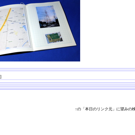
る
]
↑の「本日のリンク元」に望みの