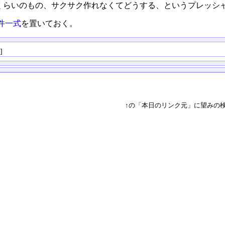
くらいのもの、サクサク作れなくてどうする、というプレッシ
件一式
を置いておく。
る
]
↑の「本日のリンク元」に望みの