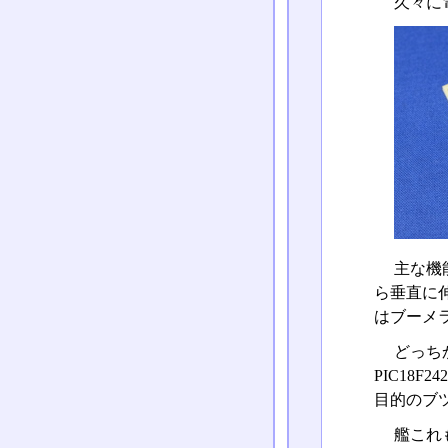
久々に
主な機
ら垂直に
はブーメ
どっち
PIC18
目的のブ
艦これ