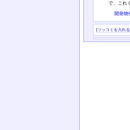
で、これ
開発物
[
ツッコミを入れ