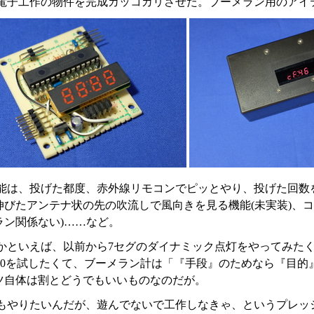
電子工作の物件を完成カッコカリさせた。ブーメラン用のアイ
能は、投げた都度、赤外線リモコンでピッとやり、投げた回数
伸びたアンテナ状の先の吹流しで風向きを見る機能(未実装)、コ
ラン関係ない)……など。
かといえば、以前から7セグのダイナミック点灯をやってみたく
F2420を試したくて、ブーメラン計は「『手段』のためなら『
ツ自体は割とどうでもいいものなのだが。
もやりたいんだが、遊んでないで工作しなきゃ、というプレッ