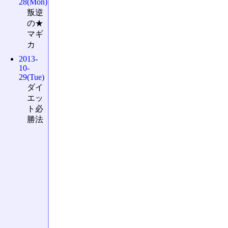
28(Mon)
叛逆
の★
マギ
カ
2013-
10-
29(Tue)
ダイ
エッ
ト必
勝法