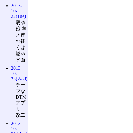
2013-
10-
22(Tue)
萌ゆ
娘 率
き連
れ征
くは
燃ゆ
水面
2013-
10-
23(Wed)
チー
プな
DTM
アプ
リ・
改二
2013-
10-