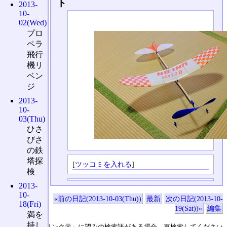
ト
2013-
10-
02(Wed)
プロ
ペラ
飛行
機リ
ベン
ジ
2013-
10-
03(Thu)
ひさ
びさ
の鉄
塔探
[
ツッコミを入れる
]
検
2013-
10-
«前の日記(2013-10-03(Thu))
最新
次の日記(2013-10-
18(Fri)
19(Sat))»
編集
満を
持し
↑の「本日のリンク元」に望みの検索語がある場合、再検索してください