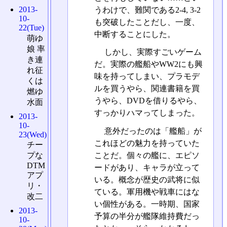
2013-
うわけで、難関である2-4, 3-2
10-
も突破したことだし、一度、
22(Tue)
中断することにした。
萌ゆ
娘 率
しかし、実際すごいゲーム
き連
だ。実際の艦船やWW2にも興
れ征
味を持ってしまい、プラモデ
くは
ルを買うやら、関連書籍を買
燃ゆ
うやら、DVDを借りるやら、
水面
すっかりハマってしまった。
2013-
10-
意外だったのは「艦船」が
23(Wed)
これほどの魅力を持っていた
チー
ことだ。個々の艦に、エピソ
プな
DTM
ードがあり、キャラが立って
アプ
いる。概念が歴史の武将に似
リ・
ている。軍用機や戦車にはな
改二
い個性がある。一時期、国家
2013-
予算の半分が艦隊維持費だっ
10-