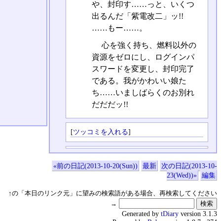
や、封印す……っと、いくつ
出るんだ「紫電改二」ッ!!
……もー……。
心を強く持ち、燃料以外の
資源をゼロにし、ログインパ
スワードを変更し、封印完了
である。我がかわいい娘た
ち……いましばらくのお別れ
だだだッ!!
[
ツッコミを入れる
]
«前の日記(2013-10-20(Sun))
最新
次の日記(2013-10-
23(Wed))»
編集
↑の「本日のリンク元」に望みの検索語がある場合、再検索してください
→
Generated by
tDiary
version 3.1.3