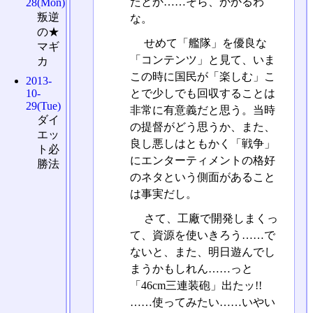
たとか……そら、かかるわ
28(Mon)
叛逆
な。
の★
せめて「艦隊」を優良な
マギ
「コンテンツ」と見て、いま
カ
この時に国民が「楽しむ」こ
2013-
とで少しでも回収することは
10-
29(Tue)
非常に有意義だと思う。当時
ダイ
の提督がどう思うか、また、
エッ
良し悪しはともかく「戦争」
ト必
にエンターティメントの格好
勝法
のネタという側面があること
は事実だし。
さて、工廠で開発しまくっ
て、資源を使いきろう……で
ないと、また、明日遊んでし
まうかもしれん……っと
「46cm三連装砲」出たッ!!
……使ってみたい……いやい