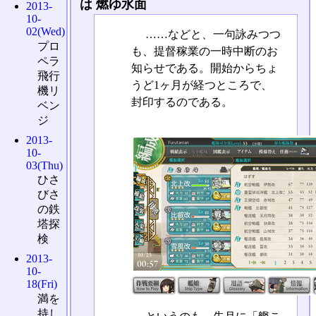
は 燃ゆ水面
2013-
10-
02(Wed)
……などと、一句詠みつつ
プロ
も、提督稼業の一時中断のお
ペラ
知らせである。開始からちょ
飛行
うど1ヶ月が経つところで、
機リ
封印するのである。
ベン
ジ
2013-
10-
03(Thu)
ひさ
びさ
の鉄
塔探
検
2013-
10-
18(Fri)
満を
持し