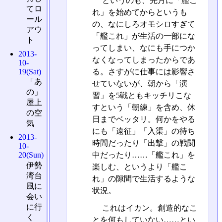
というのも、先月に「艦こ
てロ
れ」を始めてからというも
ール
の、なにしろオモシロすぎて
アウ
「艦これ」が生活の一部にな
ト
ってしまい、なにも手につか
2013-
なくなってしまったからであ
10-
19(Sat)
る。さすがに仕事には影響さ
「あ
せていないが、朝から「演
の」
習」を5戦ともキッチリこな
屋上
すという「朝練」を含め、休
の空
日までベッタリ。何かをやる
気
にも「遠征」「入渠」の待ち
2013-
時間だったり「出撃」の戦闘
10-
中だったり……「艦これ」を
20(Sun)
伊勢
楽しむ、というより「艦こ
湾台
れ」の隙間で生活するような
風に
状況。
会い
に行
これはイカン。創造的なこ
く
とを何もしていない……とい