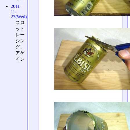
2011-
11-
23(Wed)
スロ
ット
レー
シン
グ、
アゲ
イン