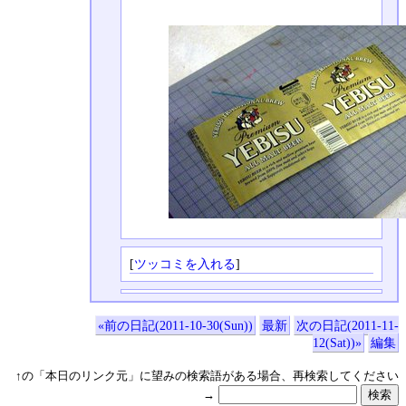
[
ツッコミを入れる
]
«前の日記(2011-10-30(Sun))
最新
次の日記(2011-11-
12(Sat))»
編集
↑の「本日のリンク元」に望みの検索語がある場合、再検索してください
→