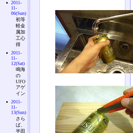
2011-
11-
06(Sun)
初等
軽金
属加
工心
得
2011-
11-
12(Sat)
鳴海
の
UFO
アゲ
イン
2011-
11-
13(Sun)
さら
ば、
半田