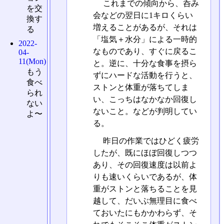
これまでの傾向から、呑み
を交
会などの翌日に1キロくらい
換す
増えることがあるが、それは
る
「塩気＋水分」による一時的
2022-
なものであり、すぐに戻るこ
04-
11(Mon)
と。逆に、十分な食事を摂ら
もう
ずにハードな活動を行うと、
食べ
ストンと体重が落ちてしま
られ
い、こっちはなかなか回復し
ない
ないこと。などが判明してい
よ〜
る。
昨日の作業ではひどく疲労
したが、既にほぼ回復しつつ
あり、その回復速度は以前よ
りも速いくらいであるが、体
重がストンと落ちることを見
越して、だいぶ無理目に食べ
ておいたにもかかわらず、そ