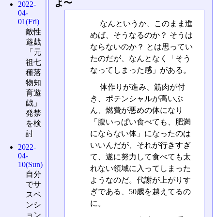
よ〜
2022-
04-
01(Fri)
なんというか、このまま進
敵性
めば、そうなるのか？ そうは
遊戯
ならないのか？ とは思ってい
「元
たのだが、なんとなく「そう
祖七
なってしまった感」がある。
種落
物知
体作りが進み、筋肉が付
育遊
き、ポテンシャルが高いぶ
戯」
ん、燃費が悪めの体になり
発禁
「腹いっぱい食べても、肥満
を検
討
にならない体」になったのは
いいんだが、それが行きすぎ
2022-
04-
て、遂に努力して食べても太
10(Sun)
れない領域に入ってしまった
自分
ようなのだ。代謝が上がりす
でサ
ぎである、50歳を越えてるの
スペ
に。
ンシ
ョン