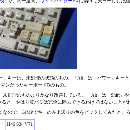
わけ
で、約一週間、
ワイドハイターEX
に漬けて天日干しした結
ー」キーは、未処理の状態のもの。「Alt」は「パワー」キーと同
少マシだったキーボードBのもの。
、未処理のものよりかなり改善している。「Alt」は「Shift
べると、やはり黄バミは完全に除去できるわけではないことが
くなので、GIMPでキーの左上辺りの色をピックしてみたとこ
ー
H46 S34 V71