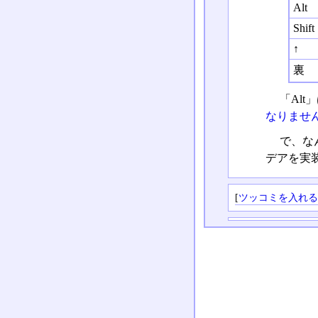
Alt
Shift
↑
裏
「Alt
なりませ
で、な
デアを実
[
ツッコミを入れ