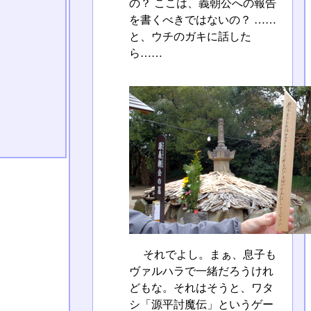
の？ ここは、義朝公への報告
を書くべきではないの？ ……
と、ウチのガキに話した
ら……
それでよし。まぁ、息子も
ヴァルハラで一緒だろうけれ
どもな。それはそうと、ワタ
シ「源平討魔伝」というゲー