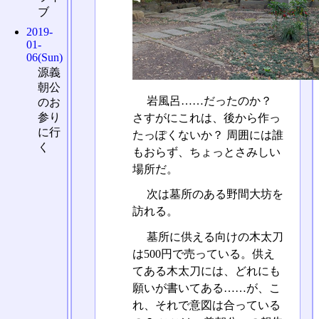
ブ
2019-
01-
06(Sun)
源義
朝公
岩風呂……だったのか？
のお
参り
さすがにこれは、後から作っ
に行
たっぽくないか？ 周囲には誰
く
もおらず、ちょっとさみしい
場所だ。
次は墓所のある野間大坊を
訪れる。
墓所に供える向けの木太刀
は500円で売っている。供え
てある木太刀には、どれにも
願いが書いてある……が、こ
れ、それで意図は合っている