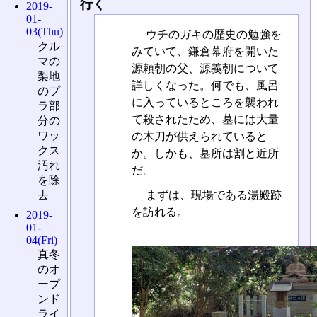
行く
2019-
01-
03(Thu)
ウチのガキの歴史の勉強を
クル
みていて、鎌倉幕府を開いた
マの
源頼朝の父、源義朝について
梨地
詳しくなった。何でも、風呂
のプ
に入っているところを襲われ
ラ部
て殺されたため、墓には大量
分の
ワッ
の木刀が供えられていると
クス
か。しかも、墓所は割と近所
汚れ
だ。
を除
去
まずは、現場である湯殿跡
を訪れる。
2019-
01-
04(Fri)
真冬
のオ
ープ
ンド
ライ