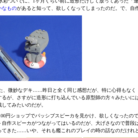
水彩ついでに、1ヶ月くらい前に造形だけして放ってあった「
いなもの
があると知って、欲しくなってしまったのだ。で、自
た、微妙なデキ……昨日と全く同じ感想だが、特に心得もなく
するが、さすがに造形に打ち込んでいる原型師の方々みたいに
戦してみたいのだが。
100円ショップでパッシブスピーカを見かけ、欲しくなったのでサ
＋自作スピーカがつながってはいるのだが、大げさなので普段
ってきた……いや、それも艦これのプレイの時の話なのだけれ