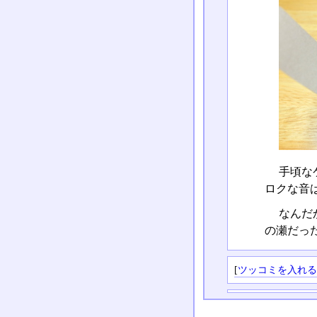
手頃な
ロクな音
なんだ
の瀬だっ
[
ツッコミを入れ