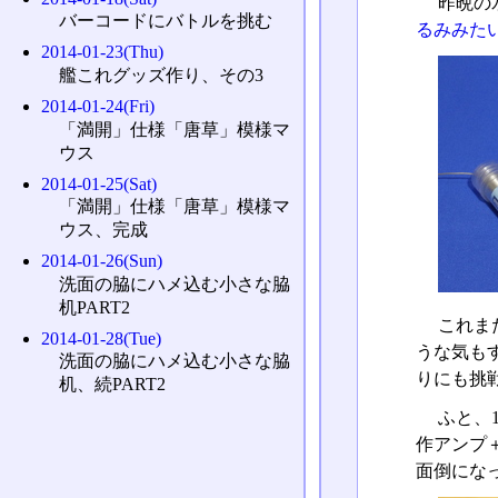
昨晩の
バーコードにバトルを挑む
るみみた
2014-01-23(Thu)
艦これグッズ作り、その3
2014-01-24(Fri)
「満開」仕様「唐草」模様マ
ウス
2014-01-25(Sat)
「満開」仕様「唐草」模様マ
ウス、完成
2014-01-26(Sun)
洗面の脇にハメ込む小さな脇
机PART2
これま
2014-01-28(Tue)
うな気も
洗面の脇にハメ込む小さな脇
りにも挑
机、続PART2
ふと、
作アンプ
面倒にな