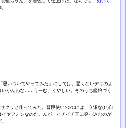
連装砲ちゃん」を着色して仕上げた。なんでも、
ぬいぐ
作。
「思いついてやってみた」にしては、悪くないデキのよ
はいかんわな……うーむ、くやしい。そのうち艦娘づく
クッと作ってみた。普段使いのPCには、立派な(!?)自
はイヤフォンなのだ。んが、イチイチ耳に突っ込むのが
ど。