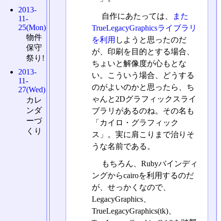
2013-
自作にあたっては、
また
11-
25(Mon)
TrueLegacyGraphicsライブラリ
物件
を利用
しようと思ったのだ
保守
が、印刷を目的とする場合、
祭り!
ちょいと解像度が心もとな
2013-
い。こういう場合、どうする
11-
のがよいのかと思ったら、ち
27(Wed)
ゃんと2Dグラフィックスライ
カレ
ンダ
ブラリがあるのね。その名も
ーづ
「カイロ・グラフィック
くり
ス」。実に肩こりまで治りそ
うな名前である。
もちろん、Rubyバインディ
ングからcairoを利用するのだ
が、せっかくなので、
LegacyGraphics、
TrueLegacyGraphics(tk)、