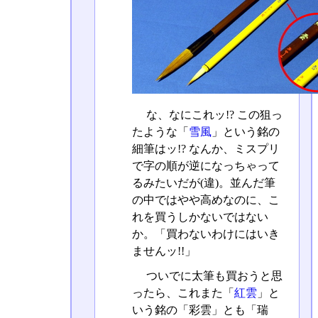
な、なにこれッ!? この狙っ
たような「
雪風
」という銘の
細筆はッ!? なんか、ミスプリ
で字の順が逆になっちゃって
るみたいだが(違)。並んだ筆
の中ではやや高めなのに、こ
れを買うしかないではない
か。「買わないわけにはいき
ませんッ!!」
ついでに太筆も買おうと思
ったら、これまた「
紅雲
」と
いう銘の「彩雲」とも「瑞