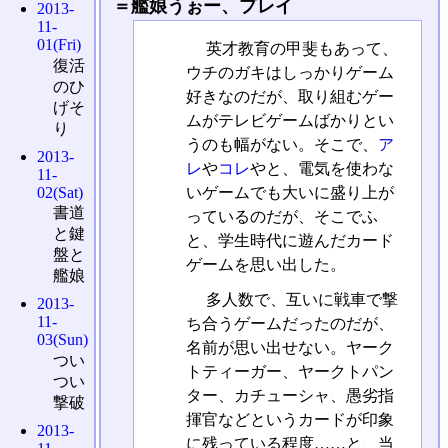
＝艦娘うぉー、プレイ
2013-
11-
01(Fri)
英才教育の甲斐もあって、
復活
ウチのガキはしっかりゲーム
のひ
好きなのだが、取り組むゲー
げそ
ムがテレビゲームばかりとい
り
うのも幅がない。そこで、
ア
2013-
レ
や
コレ
やと、電気を使わな
11-
いゲームでも大いに盛り上が
02(Sat)
書道
っているのだが、そこでふ
と鍵
と、学生時代に遊んだカード
盤と
ゲームを思い出した。
艦娘
多人数で、互いに戦車で撃
2013-
11-
ち合うゲームだったのだが、
03(Sun)
名前が思い出せない。ヤーク
つい
トティーガー、ヤークトパン
つい
ター、カチューシャ、愚劣指
撃破
揮官などというカードが印象
2013-
に残っている程度……と、当