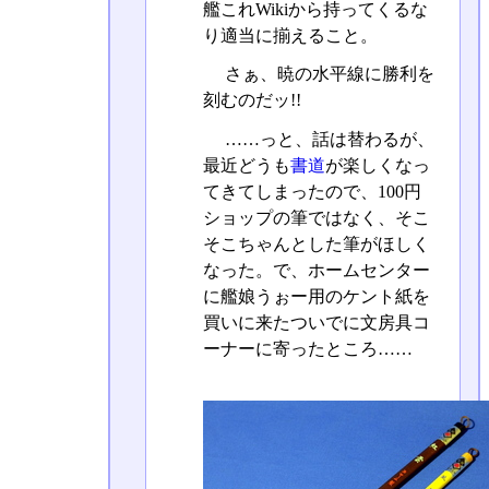
艦これWikiから持ってくるな
り適当に揃えること。
さぁ、暁の水平線に勝利を
刻むのだッ!!
……っと、話は替わるが、
最近どうも
書道
が楽しくなっ
てきてしまったので、100円
ショップの筆ではなく、そこ
そこちゃんとした筆がほしく
なった。で、ホームセンター
に艦娘うぉー用のケント紙を
買いに来たついでに文房具コ
ーナーに寄ったところ……