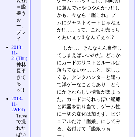
ゲーム……ッ!! これ、同時期
WAR
＝艦
に遊んでたやつやんかッ!! し
娘う
かも、今なら「艦これ」ブー
ぉ
ムにジャストミートじゃねぇ
ー、
か!! ……って、これも売っち
プレ
ゃあいぇッ!! なんでぇッ!?
イ
2013-
しかし、そんなもん自作し
11-
てしまえばいいのだ。どこか
21(Thu)
にカードのリストとルールは
神林
落ちてないか……と、探しま
長平
きて
くる。タンクハンターと違っ
る
て洋ゲーなこともあり、どう
ッ!!
にかそれらしい情報が集まっ
2013-
た。カードにそれっぽい艦船
11-
と武器を割り当て、ゲーム性
22(Fri)
に一切の変化は加えず、ビジ
Treva
ュアルだけ「艦娘」にしてみ
で撮
れた
る。名付けて「艦娘うぉ
ばい
ー」。