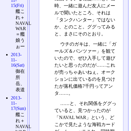
11-
15(Fri)
時、一緒に遊んだ友人にメー
艦こ
ルで聞いたところ、それは
れ＋
「タンクハンター」ではない
NAVAL
か、とのこと。ググってみる
WAR
と、まさにそのとおり。
＝艦
娘う
ウチのガキは、一緒に「ガ
ぉー
ールズ＆パンツァー」を観て
2013-
いたので、ぜひ入手して遊び
11-
たいと思ったのだが……これ
16(Sat)
御在
が売っちゃあいねぇ。オーク
所
ションに出ているのを見つけ
岳、
たが落札価格7千円ってアン
表道
タ……。
2013-
11-
……と、それ関係をググっ
17(Sun)
ていると、見つかったのが
艦こ
「NAVAL WAR」という、ど
れ＋
こかで見たような海戦カード
NAVAL