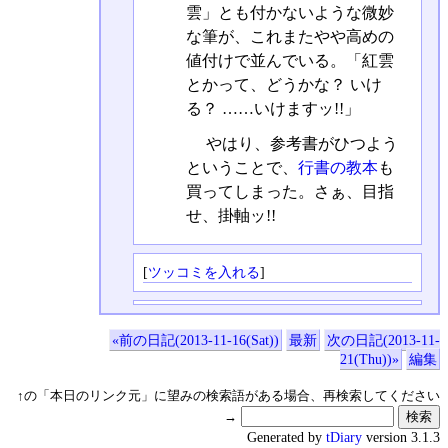
雲」とも付かないような微妙
な筆が、これまたやや高めの
値付けで並んでいる。「紅雲
とかって、どうかな？ いけ
る？ ……いけますッ!!」
やはり、参考書がひつよう
ということで、
行書の教本
も
買ってしまった。さぁ、目指
せ、掛軸ッ!!
[
ツッコミを入れる
]
«前の日記(2013-11-16(Sat))
最新
次の日記(2013-11-
21(Thu))»
編集
↑の「本日のリンク元」に望みの検索語がある場合、再検索してください
→
Generated by
tDiary
version 3.1.3