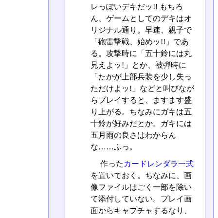
レっぽいデキだッ!! もちろ
ん、ゲームとしてのデキはオ
リジナル通り。早速、親子で
「砲雷撃戦、始めッ!!」であ
る。攻撃時に「五十鈴には丸
見えよッ!」とか、被弾時に
「たかが上部兵装を少し失っ
ただけよッ!」などと叫びなが
らプレイすると、ますます盛
り上がる。ちなみにガキは五
十鈴が好みだとか。ガキには
五月雨の良さはわからん
な……ふっ。
作った
カードレンダラ一式
を置いておく。ちなみに、画
像ファイルはごく一部を除い
て添付していない。プレイ画
面からキャプチャするなり、