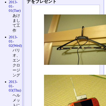
ナをプレゼント
2013-
01-
01(Tue)
あけ
まし
て工
作
2013-
01-
02(Wed)
バリ
オ、
エン
クロ
ージ
ング
2013-
01-
03(Thu)
ヘル
メッ
トに