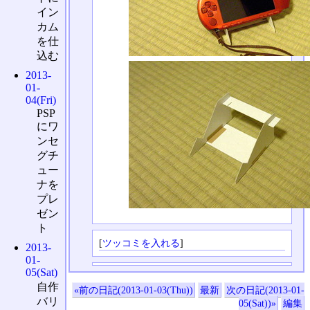
イン
カム
を仕
込む
2013-
01-
04(Fri)
PSP
にワ
ンセ
グチ
ュー
ナを
プレ
ゼン
ト
[
ツッコミを入れる
]
2013-
01-
05(Sat)
自作
«前の日記(2013-01-03(Thu))
最新
次の日記(2013-01-
バリ
05(Sat))»
編集