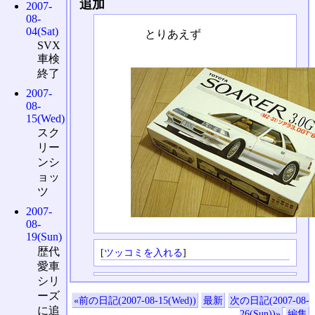
追加
2007-
08-
04(Sat)
とりあえず
SVX
車検
終了
2007-
08-
15(Wed)
スク
リー
ンシ
ョッ
ツ
2007-
08-
19(Sun)
歴代
[
ツッコミを入れる
]
愛車
シリ
ーズ
«前の日記(2007-08-15(Wed))
最新
次の日記(2007-08-
に追
26(Sun))»
編集