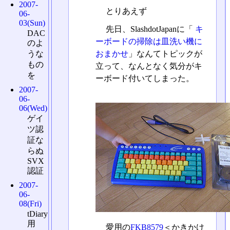
2007-
とりあえず
06-
03(Sun)
先日、SlashdotJapanに「
キ
DAC
ーボードの掃除は皿洗い機に
のよ
うな
おまかせ
」なんてトピックが
もの
立って、なんとなく気分がキ
を
ーボード付いてしまった。
2007-
06-
06(Wed)
ゲイ
ツ認
証な
らぬ
SVX
認証
2007-
06-
08(Fri)
tDiary
用
愛用の
FKB8579
＜かきかけ