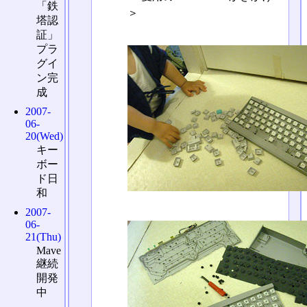
「鉄
＞
塔認
証」
プラ
グイ
ン完
成
2007-
06-
20(Wed)
キー
ボー
ド日
和
2007-
06-
21(Thu)
Mave
継続
開発
中