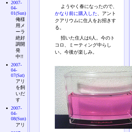
2007-
ようやく春になったので、
04-
01(Sun)
かなり前に購入した
、アント
俺様
クアリウムに住人をお招きす
用メ
る。
ーラ
絶好
招いた住人は6人。今のト
調開
コロ、ミーティング中らし
発
い。今後が楽しみ。
中!!
2007-
04-
07(Sat)
アリ
を飼
いだ
す
2007-
04-
08(Sun)
アリ