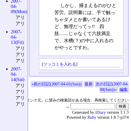
2007-
しかし、捕まえるのがひと
04-
09(Mon)
苦労。説明書には、手で触っ
アリ
ちゃダメとか書いてあるけ
アリ
ど、無理だってッ!! 四
2007-
肢……じゃなくて六肢満足
04-
で、水槽(？)の中に入れるの
13(Fri)
がやっとですわ。
アリ
アリ
アリ
[
ツッコミを入れる
]
2007-
04-
14(Sat)
«前の日記(2007-04-01(Sun))
最新
次の日記(2007-04-
アリ
08(Sun))»
編集
アリ
アリ
↑の「本日のリンク元」に望みの検索語がある場合、再検索してください
アリ
→
Generated by
tDiary
version 3.1.3
Powered by
Ruby
version 1.8.7-p374