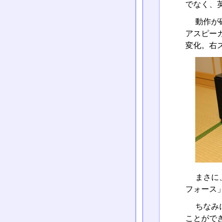
でなく、
動作が
アスピーカ
変化。右
まさに
フォース
ちなみ
ことがで