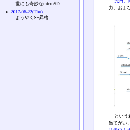
先日、
世にも奇妙なmicroSD
力、および
2017-06-22(Thu)
ようやくS+昇格
という
当てがい
リチウム