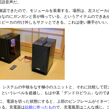
英語音声だ。
確認できたので、モジュールを装着する。場所は、左スピーカ
なのにガンガンと音が鳴っている、というアイテムのできあがりな
スピーカの付け外しもサクッとできる。これは使い勝手がいい
、システムの中核をなす極小のユニットと、それに比較して巨
」というレベルを超越し、もはや某「デンドロビウム」なので
に、電源を切った状態にすると、上部のピンフレームがイネー
きる。充電器は
以前に作ったもの
で、充電風景はこんな感じ。