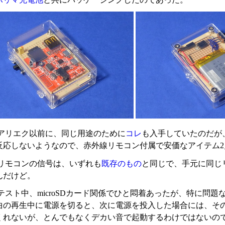
アリエク以前に、同じ用途のために
コレ
も入手していたのだが
反応しないようなので、赤外線リモコン付属で安価なアイテム2
リモコンの信号は、いずれも
既存のもの
と同じで、手元に同じ
んだけど。
スト中、microSDカード関係でひと悶着あったが、特に問題
曲の再生中に電源を切ると、次に電源を投入した場合には、そ
くれないが、とんでもなくデカい音で起動するわけではないの