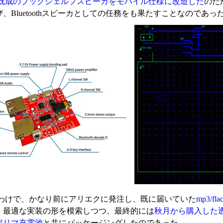
既成のブックシェルフスピーカをモバイル仕様に改造した
のだ
、Bluetoothスピーカとしての任務をも果たすことなのであっ
わけで、かなり前にアリエクに発注し、既に届いていた
mp3/f
、最適な実装の形を模索しつつ、最終的には
秋月から購入した
ポリマ充電池
と共にパッケージングしたのであった。