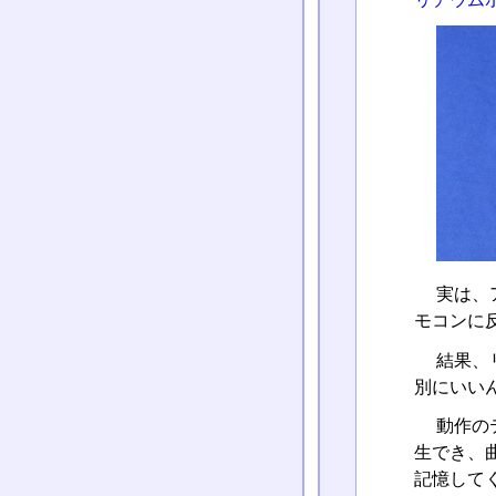
実は、
モコンに
結果、
別にいい
動作のテ
生でき、
記憶して