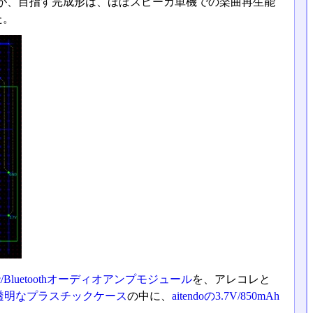
が、目指す完成形は、ほぼスピーカ単機での楽曲再生能
た。
lac/Bluetoothオーディオアンプモジュール
を、アレコレと
透明なプラスチックケース
の中に、
aitendoの3.7V/850mAh