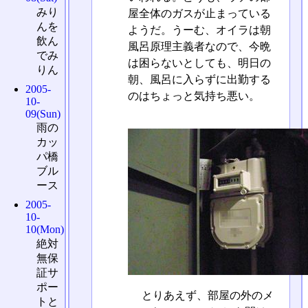
みり
屋全体のガスが止まっている
んを
ようだ。うーむ、オイラは朝
飲ん
風呂原理主義者なので、今晩
でみ
は困らないとしても、明日の
りん
朝、風呂に入らずに出勤する
2005-
のはちょっと気持ち悪い。
10-
09(Sun)
雨の
カッ
パ橋
ブル
ース
2005-
10-
10(Mon)
絶対
無保
証サ
ポー
とりあえず、部屋の外のメ
トと