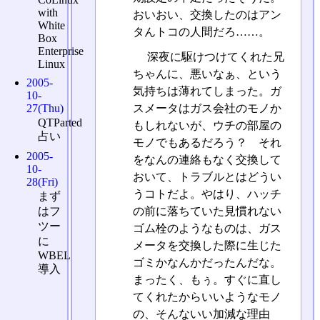
with
おいおい、交換したのはアン
White
タんトコの人間だろ……。
Box
Enterprise
深夜に駆けつけてくれた兄
Linux
ちゃんに、悪いなぁ、という
2005-
気持ちは薄れてしまった。ガ
10-
スメータはガス会社のモノか
27(Thu)
QTParted
もしれないが、ウチの部屋の
占い
モノでもあるだろう？ それ
2005-
をなんの連絡もなく交換して
10-
おいて、トラブルとはどうい
28(Fri)
うコトだよ。やはり、ハッチ
まず
の前に落ちていた見慣れない
はフ
ツー
ゴム栓のようなものは、ガス
に
メータを交換した際に生じた
WBEL
ゴミかなんかだったんだな。
導入
まったく、もぅ。すぐに直し
てくれたからいいようなモノ
の、そんないい加減な理由