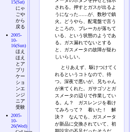
メータのボタンを押せと指示
15(Sat)
される。押すとガスが出るよ
にゃ
ごや
うになった……が、数秒で鎮
から
火。どうやら、配電盤で言う
戻る
ところの、ブレーカが落ちて
2005-
いる、という状態のようであ
10-
る。ガス漏れでないとする
16(Sun)
と、ガスメータの故障が疑わ
ほえ
しいらしい。
ほえ
とア
とりあえず、駆けつけてく
プリ
れるというコトなので、待
ケー
つ。深夜で悪いが、兄ちゃん
ショ
が来てくれた。ガサゴソとガ
ンエ
ンジ
スメータの辺りで作業してい
ニア
る。ん？ ガスレンジを着け
受験
てみろって？ 着いた！ 解
2005-
決？ なんでも、ガスメータ
10-
が新品に交換されていて、初
26(Wed)
期設定の不足だったそうだ。
CoLinux