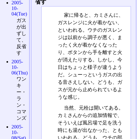
省す
2005-
10-
04(Tue)
家に帰ると、カミさんに、
ガス
ガスレンジに火が着かない、
が出
といわれる。ウチのガスレン
ずし
ジは以前から調子が悪く、ま
て、
ったく火が着かなくなった
反省
り、ボタンから手を離すと火
す
が消えたりする。しかし、今
2005-
日はちょっと様子が違うよう
10-
06(Thu)
だ。シューっというガスの出
ワン
る音さえしない。どうも、ガ
キ
スが元から止められているよ
ー・
うな感じ。
ラ
ン・
当然、元栓は開いてある。
コマ
カミさんからの追加情報で、
ンズ
そういえば風呂場で足を洗う
2005-
時にも湯が出なかった、とも
10-
いわれる。どうも、ウチの部
08(Sat)