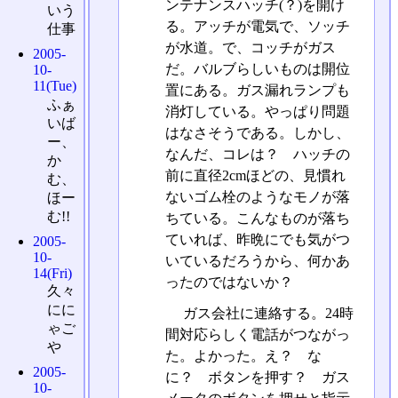
ンテナンスハッチ(？)を開け
いう
る。アッチが電気で、ソッチ
仕事
が水道。で、コッチがガス
2005-
だ。バルブらしいものは開位
10-
11(Tue)
置にある。ガス漏れランプも
ふぁ
消灯している。やっぱり問題
いば
はなさそうである。しかし、
ー、
なんだ、コレは？ ハッチの
か
前に直径2cmほどの、見慣れ
む、
ないゴム栓のようなモノが落
ほー
む!!
ちている。こんなものが落ち
ていれば、昨晩にでも気がつ
2005-
10-
いているだろうから、何かあ
14(Fri)
ったのではないか？
久々
にに
ガス会社に連絡する。24時
ゃご
間対応らしく電話がつながっ
や
た。よかった。え？ な
2005-
に？ ボタンを押す？ ガス
10-