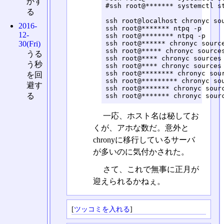
かす
#ssh root@******* systemctl st
る
ssh root@localhost chronyc sou
2016-
ssh root@******* ntpq -p

12-
ssh root@******** ntpq -p

ssh root@****** chronyc source
30(Fri)
ssh root@***** chronyc sources
うる
ssh root@**** chronyc sources

う秒
ssh root@**** chronyc sources

ssh root@******** chronyc sour
を回
ssh root@********* chronyc sou
避す
ssh root@******* chronyc sourc
る
ssh root@******* chronyc sour
一応、ホスト名は秘してお
くが、アホな数だ。意外と
chronyに移行しているサーバ
が多いのに気付かされた。
さて、これで無事に正月が
迎えられるかねぇ。
[
ツッコミを入れる
]