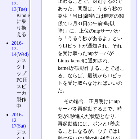
止めることで、対処するので
12-
あった。問題は、うるう秒の
13(Tue)
Kindle
発生「当日(厳密には時差の関
に乗
係で12月31日の午前9時以
り換
降)」に、上位のntpサーバか
える
ら「うるう秒があるよ」とい
2016-
うLIビットが通知され、それ
12-
を受け取ったntpサーバが
14(Wed)
デス
Linux kernelに通知され、
クト
kernelが誤動作することで起こ
ップ
る。ならば、最初からLIビッ
PC用
トを受け取らなければいいの
スピ
だ。
ーカ
製作
その場合、正月明けにntp
中
サーバを再起動するまで、時
2016-
刻が1秒進んだ状態となり、
12-
再起動後には、ポンと1秒戻
17(Sat)
ることになるが、ウチでは1
デス
秒の狂いや1秒の時刻戻りが
クト