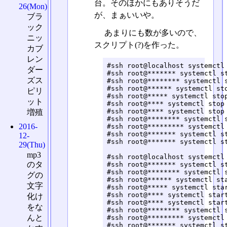
台。そのほかにもありそうだ
26(Mon)
が、まぁいいや。
ブラ
ック
あまりにも数が多いので、
ニッ
スクリプト(?)を作った。
カブ
レン
#ssh root@localhost systemctl 
ダー
#ssh root@******* systemctl st
ズス
#ssh root@******** systemctl s
#ssh root@****** systemctl sto
ピリ
#ssh root@***** systemctl stop
ット
#ssh root@**** systemctl stop 
#ssh root@**** systemctl stop 
増殖
#ssh root@******** systemctl s
2016-
#ssh root@********* systemctl 
#ssh root@******* systemctl st
12-
#ssh root@******* systemctl st
29(Thu)
mp3
#ssh root@localhost systemctl 
のタ
#ssh root@******* systemctl st
#ssh root@******** systemctl s
グの
#ssh root@****** systemctl sta
文字
#ssh root@***** systemctl star
#ssh root@**** systemctl start
化け
#ssh root@**** systemctl start
をな
#ssh root@******** systemctl s
んと
#ssh root@********* systemctl 
#ssh root@******* systemctl st