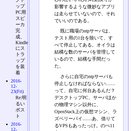
ップ
影響するような微妙なアプリ
PC用
は走らせていないので、それ
スピ
でいいのである。
ーカ
完
既に職場のntpサーバは、
成、
テスト用の1台を除いて、す
Kindle
べて停止してある。オイラは
にス
結構な数のサーバを管理して
トラ
いるので、結構な手間だっ
ップ
た。
を装
着
さらに自宅のntpサーバも
2016-
停止しなければならない……
12-
って、自宅に何台あるんだ？
23(Fri)
デスクトップPC、サーバほか
Re:明
るい
の物理マシン以外に、
ポス
OpenStack上の仮想マシン、ラ
ト
ズベリーパイ……あ、借りて
2016-
るVPSもあったっけ。のべ11
12-