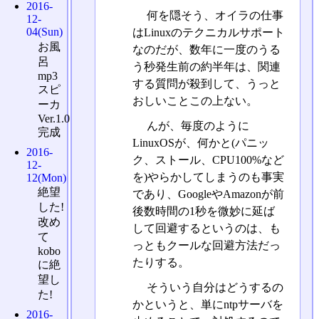
2016-
何を隠そう、オイラの仕事
12-
04(Sun)
はLinuxのテクニカルサポート
お風
なのだが、数年に一度のうる
呂
う秒発生前の約半年は、関連
mp3
する質問が殺到して、うっと
スピ
おしいことこの上ない。
ーカ
Ver.1.0
んが、毎度のように
完成
LinuxOSが、何かと(パニッ
2016-
ク、ストール、CPU100%など
12-
を)やらかしてしまうのも事実
12(Mon)
絶望
であり、GoogleやAmazonが前
した!
後数時間の1秒を微妙に延ば
改め
して回避するというのは、も
て
っともクールな回避方法だっ
kobo
たりする。
に絶
望し
そういう自分はどうするの
た!
かというと、単にntpサーバを
2016-