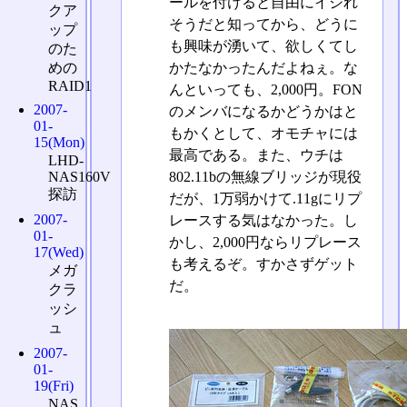
ールを付けると自由にイジれ
クア
そうだと知ってから、どうに
ップ
も興味が湧いて、欲しくてし
のた
めの
かたなかったんだよねぇ。な
RAID1
んといっても、2,000円。FON
2007-
のメンバになるかどうかはと
01-
もかくとして、オモチャには
15(Mon)
最高である。また、ウチは
LHD-
NAS160V
802.11bの無線ブリッジが現役
探訪
だが、1万弱かけて.11gにリプ
2007-
レースする気はなかった。し
01-
かし、2,000円ならリプレース
17(Wed)
も考えるぞ。すかさずゲット
メガ
だ。
クラ
ッシ
ュ
2007-
01-
19(Fri)
NAS