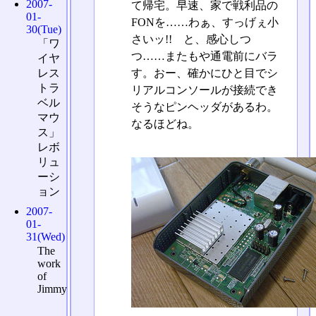
2007-
て帰宅。早速、家で戦利品の
01-
FONを……わぁ、すっげぇ小
30(Tue)
さいッ!! と、感心しつ
「ワ
つ……またもや通電前にバラ
イヤ
す。おー、確かにひと目でシ
レス
トラ
リアルコンソールが接続でき
ベル
そうなピンヘッダがあるわ。
マウ
なるほどね。
ス」
レボ
リュ
ーシ
ョン
2007-
01-
31(Wed)
The
work
of
Jimmy