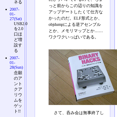
ネる
っと前からこの辺りの知識を
2007-
アップデートしたくて仕方な
01-
かったのだ。ELF形式とか、
27(Sat)
USB2.0
objdumpによる逆アセンブル
を2.0
とか、メモリマップとか……
口ほ
ワクワクいっぱいである。
ど増
設す
る
2007-
01-
28(Sun)
念願
のア
ント
クア
リウ
ムを
ゲッ
ト!!
さて、呑み会は無事終了し