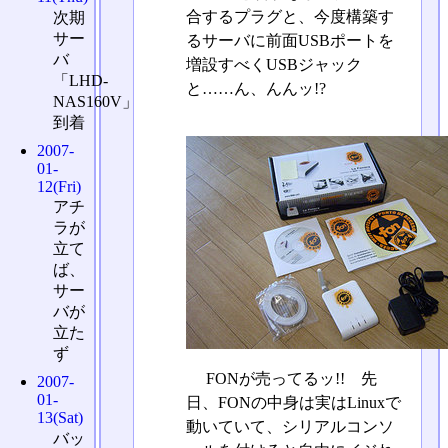
合するプラグと、今度構築す
次期
サー
るサーバに前面USBポートを
バ
増設すべくUSBジャック
「LHD-
と……ん、んんッ!?
NAS160V」
到着
2007-
01-
12(Fri)
アチ
ラが
立て
ば、
サー
バが
立た
ず
FONが売ってるッ!! 先
2007-
01-
日、FONの中身は実はLinuxで
13(Sat)
動いていて、シリアルコンソ
バッ