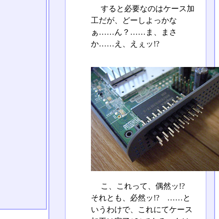
すると必要なのはケース加
工だが、どーしよっかな
ぁ……ん？……ま、まさ
か……え、えぇッ!?
こ、これって、偶然ッ!?
それとも、必然ッ!? ……と
いうわけで、これにてケース