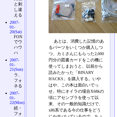
と刺
し違
える
2007-
01-
20(Sat)
FON
あとは、消費した記憶のあ
でウ
ハウ
るパーツをいくつか購入しつ
ハ
つ、カミさんにもらった2,000
円分の図書カードをこの機に
2007-
01-
使ってしまおうと、以前から
21(Sun)
読みたかった「BINARY
ラ、
HACKS」を購入する。いや
フォ
はや、この本は面白いでっ
ネる
せ。特にオイラの場合X68kの
2007-
頃にアセンブラを使って以
01-
22(Mon)
来、その一般的知識だけで、
続・
x86系である今の仕事をどう
フォ
にかサバいているので、ちょ