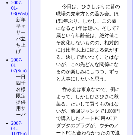
2007-
今日は、ひさしぶりに昔の
01-
03(Wed)
職場の先輩方との呑み会。ほ
新年
ぼ1年ぶり。しかし、この歳
早々
になると1年は短い。そして7
サー
歳という年齢差は、絶対値こ
バ立
そ変化しないものの、相対的
ち上
には比率以上に縮まる気がす
げ
る。決して追いつくことはな
2007-
いが、この先どんな関係にな
01-
07(Sun)
るのか楽しみにしつつ、ずっ
一日
と大事にしたいと思う。
四千
呑み会は東京なので、例に
名様
限定
よって、しかしひさびさに秋
提供
葉る。たいして買うものはな
用サ
いが、前回ジャンクで1,000円
ーバ
で購入したノートPC用ACア
2007-
ダプタのプラグが、ウチのノ
01-
ートPCと合わなかったので適
11(Thu)