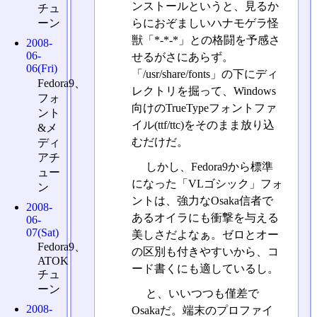
ンストールというと、見るか
チュ
らにおぞましいハナモゲラ怪
ーン
獣「*-*-*」との格闘を予感さ
2008-
06-
せるがさにあらず。
06(Fri)
「/usr/share/fonts」の下にディ
Fedora9、
レクトリを掘って、Windows
フォ
向けのTrueTypeフォントファ
ント
イル(ttf/ttc)をそのまま放り込
&メ
むだけだ。
ディ
アチ
しかし、Fedora9から標準
ュー
になった「VLゴシック」フォ
ン
ントは、強力なOsaka信者で
2008-
あるオイラにも衝撃を与える
06-
07(Sat)
美しさだよなぁ。ゼロとオー
Fedora9、
の区別も付きやすいから、コ
ATOK
ード書くにも適しているし。
チュ
ーン
と、いいつつも僅差で
2008-
Osakaだ。端末のプロファイ