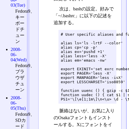
03(Tue)
次は、bashの設定。好みで
Fedora9、
「~/.bashrc」に以下の記述を
キー
追加する。
ボー
ドチ
# User specific aliases and fu
ュー
ン
alias ls='ls -lrtF --color'

alias cp='cp -p'

2008-
alias ex='pushd +1'

06-
alias less='less -X'

04(Wed)
alias em='emacs -nw'

Fedora9、
export EXINIT='set exrc number
ブラ
export PAGER='less -X'

ウザ
export MANPAGER='less -isX'

export LESSCHARSET='iso8859'

チュ
ーン
function uuenc () { gzip -c $1
function uudec () { cat $1 | s
2008-
PS1='\[\e[1;1m\]\n<\u> \d - \
06-
05(Thu)
脈絡はないが、お気に入り
Fedora9、
のOsakaフォントもインスト
SDカ
ールする。Xにフォントをイ
ード