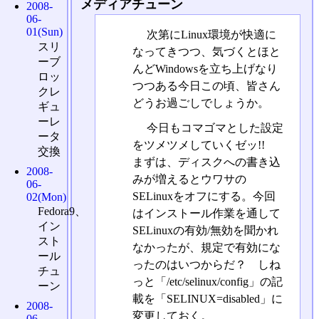
メディアチューン
2008-
06-
01(Sun)
次第にLinux環境が快適に
スリ
なってきつつ、気づくとほと
ーブ
んどWindowsを立ち上げなり
ロッ
つつある今日この頃、皆さん
クレ
どうお過ごしでしょうか。
ギュ
ーレ
今日もコマゴマとした設定
ータ
をツメツメしていくゼッ!!
交換
まずは、ディスクへの書き込
2008-
みが増えるとウワサの
06-
SELinuxをオフにする。今回
02(Mon)
Fedora9、
はインストール作業を通して
イン
SELinuxの有効/無効を聞かれ
スト
なかったが、規定で有効にな
ール
ったのはいつからだ？ しね
チュ
っと「/etc/selinux/config」の記
ーン
載を「SELINUX=disabled」に
2008-
変更しておく。
06-