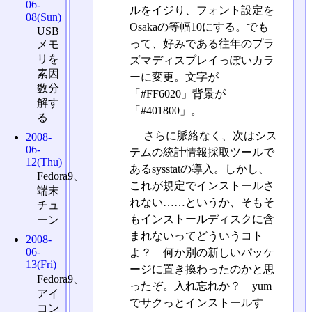
06-
ルをイジり、フォント設定を
08(Sun)
Osakaの等幅10にする。でも
USB
って、好みである往年のプラ
メモ
リを
ズマディスプレイっぽいカラ
素因
ーに変更。文字が
数分
「#FF6020」背景が
解す
「#401800」。
る
さらに脈絡なく、次はシス
2008-
06-
テムの統計情報採取ツールで
12(Thu)
あるsysstatの導入。しかし、
Fedora9、
これが規定でインストールさ
端末
れない……というか、そもそ
チュ
もインストールディスクに含
ーン
まれないってどういうコト
2008-
06-
よ？ 何か別の新しいパッケ
13(Fri)
ージに置き換わったのかと思
Fedora9、
ったぞ。入れ忘れか？ yum
アイ
でサクっとインストールす
コン