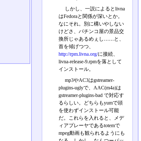
しかし、一説によるとlivna
はFedoraと関係が深いとか。
なにそれ。別に構いやしない
けどさ、パチンコ屋の景品交
換所じゃあるめぇし……と、
首を傾げつつ、
http://rpm.livna.org/
に接続、
livna-release-9.rpmを落として
インストール。
mp3やAC3はgstreamer-
plugins-uglyで、AAC(m4a)は
gstreamer-plugins-bad で対応す
るらしい。どちらもyumで頭
を使わずインストール可能
だ。これらを入れると、メデ
ィアプレーヤであるtotemで
mpeg動画も観られるようにも
なる。しかし、なんつーパッ