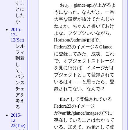
すこ
おぉ、glance-apiが上がるよ
とに
うになった。なんだよ、一番
した
大事な設定が抜けてたんじゃ
か
ねぇか。ちゃんと書いておけ
2015-
よな。ブツブツいいながら、
12-
12(Sat)
Horizonのadmin権限で、
シル
Fedora23のイメージをGlance
フィ
に登録してみた。成功。これ
到着
で、オブジェクトストレージ
し
を見に行けば、イメージがオ
て、
ブジェクトとして登録されて
バラ
いるはず……と思ったら、登
ンス
チェ
録されてない。なんで？
アを
fileとして登録されている
考え
Fedora23のイメージ
る
が/var/lib/glance/imagesの下に
2015-
存在していることはわかって
12-
22(Tue)
いる。加えて、swiftとして登