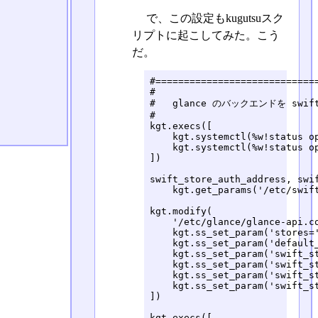
で、この設定もkugutsuスク
リプトに起こしてみた。こう
だ。
#=============================
#

#   glance のバックエンドを swif
#

kgt.execs([

    kgt.systemctl(%w!status op
    kgt.systemctl(%w!status op
])

swift_store_auth_address, swif
    kgt.get_params('/etc/swift
kgt.modify(

    '/etc/glance/glance-api.co
    kgt.ss_set_param('stores='
    kgt.ss_set_param('default_
    kgt.ss_set_param('swift_s
    kgt.ss_set_param('swift_st
    kgt.ss_set_param('swift_st
    kgt.ss_set_param('swift_st
])

kgt.execs([
