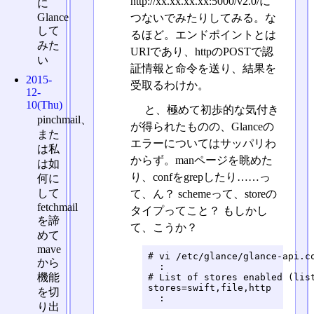
http://xx.xx.xx.xx:5000/v2.0/に
に
Glance
つないでみたりしてみる。な
して
るほど。エンドポイントとは
みた
URIであり、httpのPOSTで認
い
証情報と命令を送り、結果を
2015-
受取るわけか。
12-
10(Thu)
と、極めて初歩的な気付き
pinchmail、
が得られたものの、Glanceの
また
エラーについてはサッパリわ
は私
からず。manページを眺めた
は如
り、confをgrepしたり……っ
何に
して
て、ん？ schemeって、storeの
fetchmail
タイプってこと？ もしかし
を諦
て、こうか？
めて
mave
# vi /etc/glance/glance-api.co
から
  :

機能
# List of stores enabled (list
stores=swift,file,http

を切
  :
り出