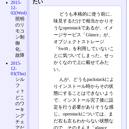
たい
2015-
12-
02(Wed)
どうも本格的に使う前に、
照明
味見するだけで相当かかりそ
のリ
うなopenstackであるが、イメ
モコ
ージサービス「Glance」が、
ン制
オブジェクトストレージ
御
「Swift」を利用していないこ
化、
故障
とに気づいてしまった。せっ
かくなので上に載せてみた
2015-
12-
い。
03(Thu)
んが、どうもpackstackによ
シル
フ
りインストール時からその状
ィ？
態にすることはできないよう
どこ
で、インストール完了後に設
のワ
定を行う必要がありそうな感
ーキ
じ。openstackについては、ま
ング
だ右も左もわからない状態な
チェ
ので、そのまんま「glance
アだ