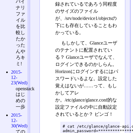
バイ
録されているであろう同程度
ナリ
のサイズのファイル
ファ
が、/srv/node/device1/objectsの
イル
下にも存在していることもわ
を比
かっている。
較し
たか
もしかして、Glanceユーザ
った
のテナントに配置されてい
んや
る？ Glanceユーザでなんて、
ろキ
ミ!
ログインできるのかしらん。
Horizonにログインするにはパ
2015-
12-
スワードいるよな。設定した
23(Wed)
覚えはないが……って、もし
openstack
かしてアレ
はじ
か。/etc/glance/glance.conf的な
めの
一歩
設定ファイルの中に自動設定
されているとか？ ビンゴ！
2015-
12-
30(Wed)
# cat /etc/glance/glance-api.c
admin_password=**************
ての