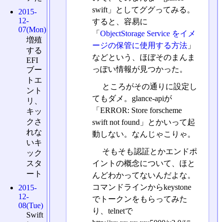
swift」としてググってみる。
2015-
12-
すると、容易に
07(Mon)
「
ObjectStorage Service をイメ
増殖
ージの保管に使用する方法
」
する
などという、ほぼそのまんま
EFI
っぽい情報が見つかった。
ブー
トエ
ところがその通りに設定し
ント
てもダメ。glance-apiが
リ、
「ERROR: Store forscheme
キッ
クさ
swift not found」とかいって起
れな
動しない。なんじゃこりゃ。
いキ
そもそも認証とかエンドポ
ック
スタ
イントの概念について、ほと
ート
んどわかってないんだよな。
コマンドラインからkeystone
2015-
12-
でトークンをもらってみた
08(Tue)
り、telnetで
Swift