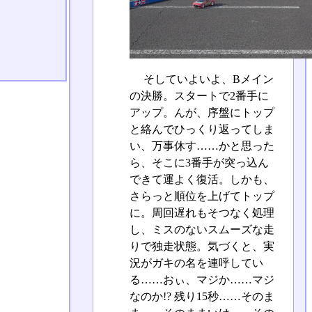
そしていよいよ、Bメイン
の決勝。スタートで2番手に
アップ。んが、序盤にトップ
と絡んでひっくり返ってしま
い、万事休す……かと思った
ら、そこに3番手が突っ込ん
できて運よく復活。しかも、
さらっと順位を上げてトップ
に。周回遅れもそつなく処理
し、ミスのないスムーズな走
りで独走状態。気づくと、実
況がガキの名を連呼してい
る……おぃ、マジか……マジ
なのか!? 残り15秒……そのま