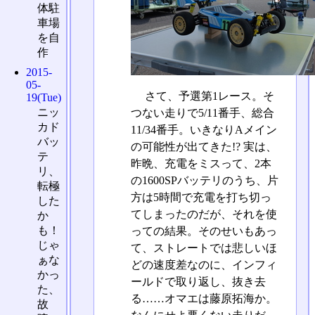
体駐
車場
を自
作
2015-
05-
さて、予選第1レース。そ
19(Tue)
ニッ
つない走りで5/11番手、総合
カド
11/34番手。いきなりAメイン
バッ
の可能性が出てきた!? 実は、
テ
昨晩、充電をミスって、2本
リ、
の1600SPバッテリのうち、片
転極
方は5時間で充電を打ち切っ
した
てしまったのだが、それを使
か
も！
っての結果。そのせいもあっ
じゃ
て、ストレートでは悲しいほ
ぁな
どの速度差なのに、インフィ
かっ
ールドで取り返し、抜き去
た、
る……オマエは藤原拓海か。
故