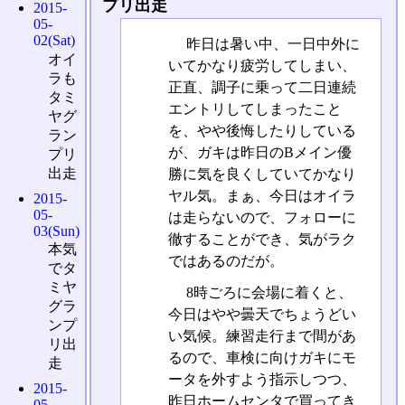
プリ出走
2015-
05-
02(Sat)
昨日は暑い中、一日中外に
オイ
いてかなり疲労してしまい、
ラも
正直、調子に乗って二日連続
タミ
エントリしてしまったこと
ヤグ
を、やや後悔したりしている
ラン
が、ガキは昨日のBメイン優
プリ
出走
勝に気を良くしていてかなり
ヤル気。まぁ、今日はオイラ
2015-
05-
は走らないので、フォローに
03(Sun)
徹することができ、気がラク
本気
ではあるのだが。
でタ
ミヤ
8時ごろに会場に着くと、
グラ
今日はやや曇天でちょうどい
ンプ
い気候。練習走行まで間があ
リ出
るので、車検に向けガキにモ
走
ータを外すよう指示しつつ、
2015-
昨日ホームセンタで買ってき
05-