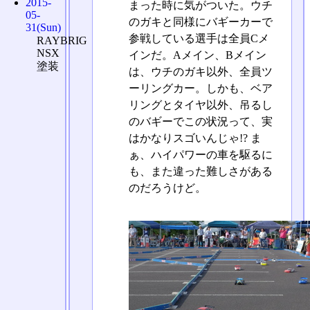
2015-
まった時に気がついた。ウチ
05-
のガキと同様にバギーカーで
31(Sun)
参戦している選手は全員Cメ
RAYBRIG
NSX
インだ。Aメイン、Bメイン
塗装
は、ウチのガキ以外、全員ツ
ーリングカー。しかも、ベア
リングとタイヤ以外、吊るし
のバギーでこの状況って、実
はかなりスゴいんじゃ!? ま
ぁ、ハイパワーの車を駆るに
も、また違った難しさがある
のだろうけど。