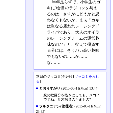
半年足らずで、小学生のガ
キに3台目のラジコンを与え
るのは、さすがにどうかと思
わなくもないが、まぁ「ガキ
は単なる雇われレーシングド
ライバであり、大人のオイラ
のレーシングチームの運営趣
味なのだ」と、捉えて投資す
る分には、そうバカ高い趣味
でもないの……か……
な……。
本日のツッコミ(全2件) [
ツッコミを入れ
る
]
■
とおりすがり
(2015-05-11(Mon) 13:44)
親の欲目分を抜きにしても、スゴイ
ですね。英才教育のたまもの?
■
フルタニアン(管理者)
(2015-05-11(Mon)
23:33)