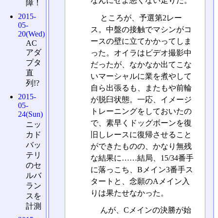
なんにせよ悪くない走りだ。
障！
2015-
ところが、予選第2レー
05-
ス。中盤の接触でマシンがコ
20(Wed)
ースの壁に立てかかってしま
AC
アダ
った。オイラはビデオ撮影中
プタ
だったが、なかなか出てこな
直
いマーシャルに業を煮やして
列!?
自ら出張るも、またもや前輪
2015-
が脱臼状態。一応、イメージ
05-
トレーニングをしておいたの
24(Sun)
で、素早くドッグボーンを復
ニッ
旧しレースに復帰させること
カド
バッ
ができたものの、かなり無残
テリ
な結果に……結局、15/34番手
のセ
に落っこち、Bメイン3番手ス
ルバ
タートと、念願のAメイン入
ラン
りは果たせなかった。
スを
計測
んが、Cメインの決勝が始