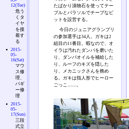
12(Tue)
たばかり漬物石を使ってテー
危う
ブルとパラソルでチープなピ
くタ
ットを設営する。
イヤ
を接
今日のジュニアグランプリ
着す
の参加選手は34人。ガキは2
る
組目の11番目。暇なので、オ
2015-
イラは汚れたダンパを磨いた
05-
り、ダンパオイルを補給した
16(Sat)
り、ルーフのキズを隠した
マウ
り、メカニックさんを務め
ス修
理、
る。ガキは指人形でヒーロー
バギ
ごっこ……。
ー修
理
2015-
05-
17(Sun)
三段
式立