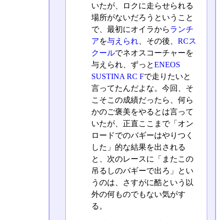
いたが、ロクに走らせられる
場所がないだろうということ
で、最初にオイラから
ランチ
ア
を
与えられ
、その後、
RCス
クール
でネオスコーチャーを
与えられ、ずっと
ENEOS
SUSTINA RC F
で走りたいと
言ってたんだよな。今回、そ
こそこの成績だったら、何ら
かのご褒美をやるとは言って
いたが、正直ここまで「オン
ロードでのバギーはやりつく
した」的な結果を出される
と、次のレースに「またこの
吊るしのバギーで出ろ」とい
うのは、さすがに酷という以
外の何ものでもない気がす
る。