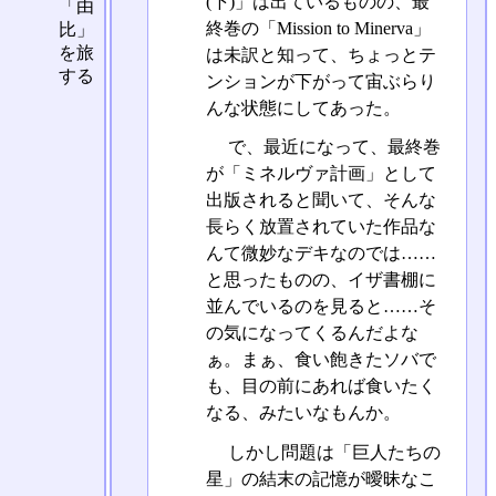
(下)」は出ているものの、最
「由
終巻の「Mission to Minerva」
比」
を旅
は未訳と知って、ちょっとテ
する
ンションが下がって宙ぶらり
んな状態にしてあった。
で、最近になって、最終巻
が「ミネルヴァ計画」として
出版されると聞いて、そんな
長らく放置されていた作品な
んて微妙なデキなのでは……
と思ったものの、イザ書棚に
並んでいるのを見ると……そ
の気になってくるんだよな
ぁ。まぁ、食い飽きたソバで
も、目の前にあれば食いたく
なる、みたいなもんか。
しかし問題は「巨人たちの
星」の結末の記憶が曖昧なこ