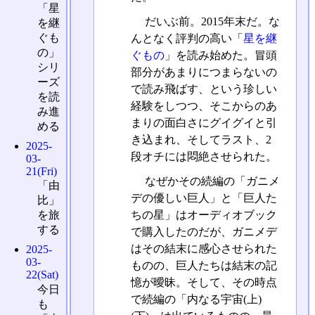
「星
だいぶ前。2015年末だ。な
を継
ぐも
んとなく評判の高い「
星を継
の」
ぐもの
」を読み始めた。冒頭
シリ
部分があまりにつまらないの
ーズ
で読み飛ばす、という珍しい
を読
経験をしつつ、そこからのあ
み進
まりの面白さにグイグイと引
める
き込まれ、そしてラスト、2
2025-
段オチには悶絶させられた。
03-
21(Fri)
なぜかその続編の「ガニメ
「由
デの優しい巨人」と「巨人た
比」
ちの星」はオーディオブック
を旅
する
で購入したのだが、ガニメデ
はその結末に感心させられた
2025-
03-
ものの、巨人たちは結末の記
22(Sat)
憶が曖昧。そして、その時点
今日
で続編の「内なる宇宙(上)
も