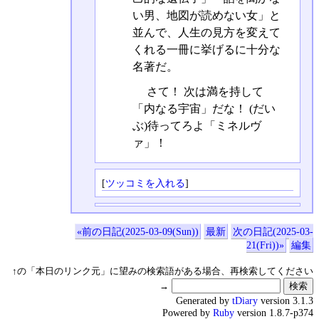
い男、地図が読めない女」と
並んで、人生の見方を変えて
くれる一冊に挙げるに十分な
名著だ。
さて！ 次は満を持して
「内なる宇宙」だな！ (だい
ぶ)待ってろよ「ミネルヴ
ァ」！
[
ツッコミを入れる
]
«前の日記(2025-03-09(Sun))
最新
次の日記(2025-03-
21(Fri))»
編集
↑の「本日のリンク元」に望みの検索語がある場合、再検索してください
→
Generated by
tDiary
version 3.1.3
Powered by
Ruby
version 1.8.7-p374