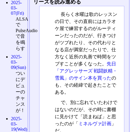
リーズを読み進める
2025-
03-
07(Fri)
長らく水曜は歌のレッスン
ALSA
の日で、その直前にはカラオ
で
ケ屋で練習するのがルーティ
PulseAudio
ーンだったのだが、行きつけ
で音
を鳴
がツブれたり、その代わりと
らす
なる店が満室だったりで、仕
方なく近所の丸善で時間をツ
2025-
03-
ブすことが多くなった。
先日
09(Sun)
「アグレッサーズ 戦闘妖精・
つい
雪風」のサイン本を買った
の
にデ
も、その経緯で起きたことで
ビュ
ーの
ある。
チャ
で、別に忘れていたわけで
ンス
はないのだが、その時に書棚
が！
に見かけて「読まねば」と思
2025-
ったのが「
ミネルヴァ計画
」
03-
19(Wed)
だ。