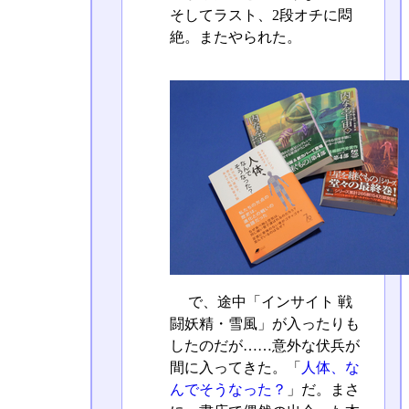
そしてラスト、2段オチに悶
絶。またやられた。
で、途中「インサイト 戦
闘妖精・雪風」が入ったりも
したのだが……意外な伏兵が
間に入ってきた。「
人体、な
んでそうなった？
」だ。まさ