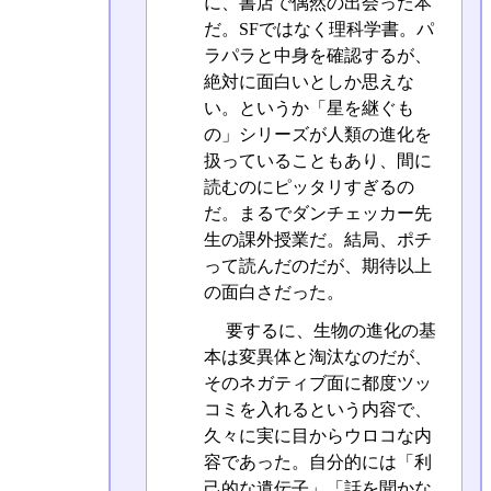
に、書店で偶然の出会った本
だ。SFではなく理科学書。パ
ラパラと中身を確認するが、
絶対に面白いとしか思えな
い。というか「星を継ぐも
の」シリーズが人類の進化を
扱っていることもあり、間に
読むのにピッタリすぎるの
だ。まるでダンチェッカー先
生の課外授業だ。結局、ポチ
って読んだのだが、期待以上
の面白さだった。
要するに、生物の進化の基
本は変異体と淘汰なのだが、
そのネガティブ面に都度ツッ
コミを入れるという内容で、
久々に実に目からウロコな内
容であった。自分的には「利
己的な遺伝子」「話を聞かな