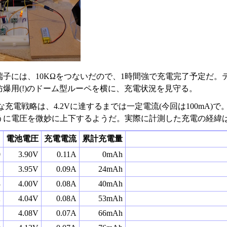
G端子には、10KΩをつないだので、1時間強で充電完了予定だ
防爆用(!)のドーム型ルーペを横に、充電状況を見守る。
充電戦略は、4.2Vに達するまでは一定電流(今回は100mA)
うに電圧を微妙に上下するようだ。実際に計測した充電の経緯
電池電圧
充電電流
累計充電量
0
3.90V
0.11A
0mAh
2
3.95V
0.09A
24mAh
3
4.00V
0.08A
40mAh
2
4.04V
0.08A
53mAh
1
4.08V
0.07A
66mAh