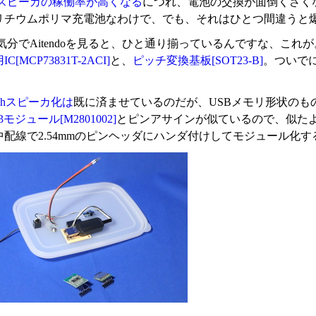
スピーカの稼働率が高くなる
につれ、電池の交換が面倒くさく
リチウムポリマ充電池なわけで、でも、それはひとつ間違うと
分でAitendoを見ると、ひと通り揃っているんですな、これが
C[MCP73831T-2ACI]
と、
ピッチ変換基板[SOT23-B]
。ついで
。
oothスピーカ化は
既に済ませているのだが、USBメモリ形状の
モジュール[M2801002]
とピンアサインが似ているので、似た
配線で2.54mmのピンヘッダにハンダ付けしてモジュール化す