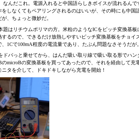
、なんだこれ。電源入れると中国語らしきボイスが流れるんで
作をしなくてもペアリングされるのはいいが、その時にも中国
だが、ちょっと微妙だ。
本題はリチウムポリマの方。米粒のようなICをピッチ変換基板
熱するので、できるだけ放熱しやすいピッチ変換基板をチョイスし
、1Cで100mA程度の電流量であり、たぶん問題なさそうだが
をドバっと乗せてから、はんだ吸い取り線で吸い取る形でハン
BのmicroBの変換基板を買ってあったので、それを経由して充
流モニタを介して、ドキドキしながら充電を開始！