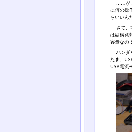
……が
に何の操
らいいん
さて、
は結構発
容量なので
ハンダ
たま、US
USB電