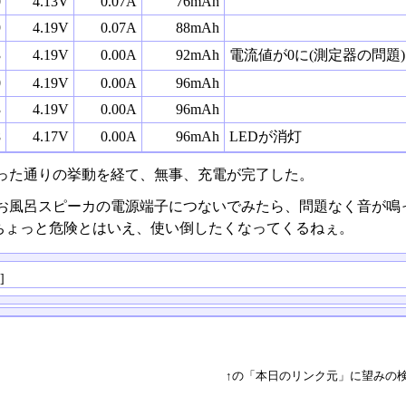
0
4.13V
0.07A
76mAh
9
4.19V
0.07A
88mAh
3
4.19V
0.00A
92mAh
電流値が0に(測定器の問題)
0
4.19V
0.00A
96mAh
3
4.19V
0.00A
96mAh
8
4.17V
0.00A
96mAh
LEDが消灯
った通りの挙動を経て、無事、充電が完了した。
お風呂スピーカの電源端子につないでみたら、問題なく音が鳴っ
ちょっと危険とはいえ、使い倒したくなってくるねぇ。
る
]
↑の「本日のリンク元」に望みの