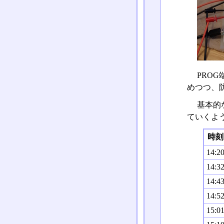
PRO
めつつ、
基本的な
ていくよ
時刻
14:2
14:3
14:4
14:5
15:0