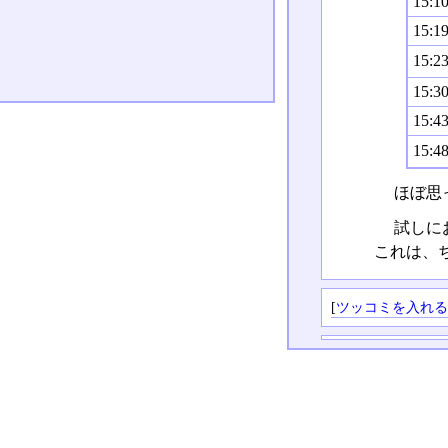
15:1
15:1
15:2
15:3
15:4
15:4
ほぼ思
試しに
これは、
[
ツッコミを入れ