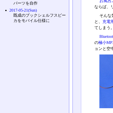
お風呂
パーツを自作
ならば、
2017-05-21(Sun)
既成のブックシェルフスピー
そんな気
カをモバイル仕様に
と、
充電用I
てしまう
Bluet
の
極小MP3
ョンと空中