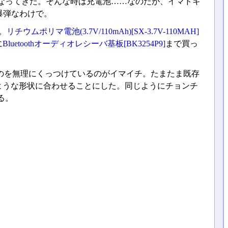
なってきた。そんな時は充電池……なのだが、イマドキ
爆弾なわけで。
。
リチウムポリマ電池(3.7V/110mAh)[SX-3.7V-110MAH]
に
Bluetoothオーディオレシーバ基板[BK3254P9]
まで買っ
ものを無理にくっつけているのがイマイチ。たまたま既存
ような形状に合わせることにした。同じようにチョンチ
る。