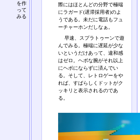
を作
際にはほとんどの分野で極端
って
にラガード(遅滞採用者)のよ
みる
うである。未だに電話もフュ
ーチャーホンだしなぁ。
早速、スプラトゥーンで遊
んでみる。極端に遅延が少な
いというだけあって、違和感
はゼロ。ヘボな腕がそれ以上
にヘボにならずに済んでい
る。そして、レトロゲーをや
れば、すばらしくドットがク
ッキリと表示されるのであ
る。