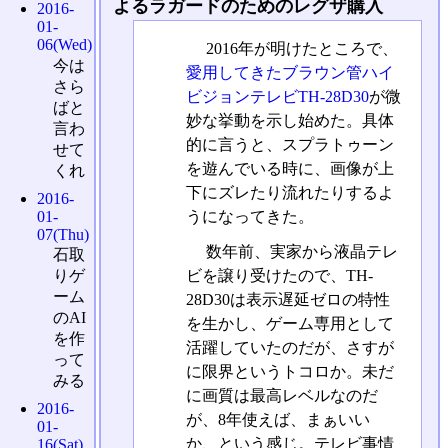
よるラガードのためのレグザ購入
2016-
01-
06(Wed)
2016年が明けたところで、
今は
愛用してきたブラウン管ハイ
さら
ビジョンテレビTH-28D30
が微
ばと
妙な挙動を示し始めた。具体
言わ
的に言うと、スプラトゥーン
せて
を遊んでいる時に、画像が上
くれ
下にズレたり流れたりするよ
2016-
うになってきた。
01-
07(Thu)
数年前、実家から液晶テレ
石取
ビを譲り受けたので、TH-
りゲ
ーム
28D30は表示遅延ゼロの特性
のAI
を生かし、ゲーム専用として
を作
活躍していたのだが、さすが
って
に限界というトコロか。未だ
みる
に画質は最高レベルなのだ
2016-
が、8年使えば、まぁいい
01-
か、という感じ。テレビ事情
16(Sat)