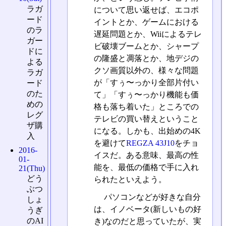
ラガ
について思い返せば、エコポ
ード
イントとか、ゲームにおける
のラ
遅延問題とか、Wiiによるテレ
ガー
ビ破壊ブームとか、シャープ
ドに
の隆盛と凋落とか、地デジの
よる
クソ画質以外の、様々な問題
ラガ
が「すぅ〜っかり全部片付い
ード
のた
て」「すぅ〜っかり機能も価
めの
格も落ち着いた」ところでの
レグ
テレビの買い替えということ
ザ購
になる。しかも、出始めの4K
入
を避けて
REGZA 43J10
をチョ
2016-
イスだ。ある意味、最高の性
01-
能を、最低の価格で手に入れ
21(Thu)
どう
られたといえよう。
ぶつ
パソコンなどが好きな自分
しょ
は、イノベータ(新しいもの好
うぎ
のAI
き)なのだと思っていたが、実