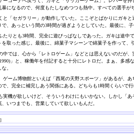
ゲーコーナへ戻って、ガキと「サッカーゲーム」。レバーを押
乱暴になるので、何度もたしなめつつも熱中。すべての選手が
くと「セガラリー」が動作していた。ここぞとばかりにガキと
りで、あっという間の3時間が過ぎようとしていた。最後に、
ふたりとも3時間、完全に遊びっぱなしであった。ガキは途中
トを取った感じ。最後に、綿菓子マシーンで綿菓子を作って、
中では、心から「レトロゲーム」などとは思えないのだが、実のところ
C(1990)」と、稼働年を付記すると十分にレトロだ。まぁ、
しな。
、ゲーム博物館といえば「西尾の天野スポーツ」があるが、あ
ので、完全に補完しあう関係にある。どちらも1時間くらいで
も実機が欲しいけど、そういうわけにもいかない。しかし「あ
底、いつまでも、営業していて欲しいもんだ。
る
]