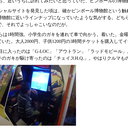
ら、近いうちに訪れてみたいと思っていた、ピンボールの博物
シャルサイトを発見した頃は、確かピンボール博物館という触
博物館に近いラインナップになっていたような気がする。どち
で、それでよっしゃこいなのだが。
らは1時間強。小学生のガキを連れて車で向かう。着いた。金
いた。大人2000円、子供1200円の3時間チケットを購入し
目に入ったのは「G-LOC」「アウトラン」「ラッドモビール
チのガキが駆け寄ったのは「チェイスH.Q.」。やはりクルマも