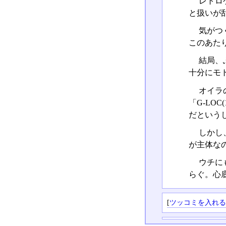
レトロ
と扱いが
気がつ
このあた
結局、
十分にモ
オイラの
「G-LO
だという
しかし
が主体な
ウチに
らぐ。心
[
ツッコミを入れ