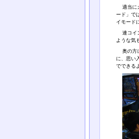
適当に
ード」で
イモード
連コイ
ような気
奥の方
に、思い
でできる