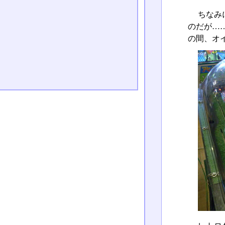
ちなみ
のだが…
の間、オ