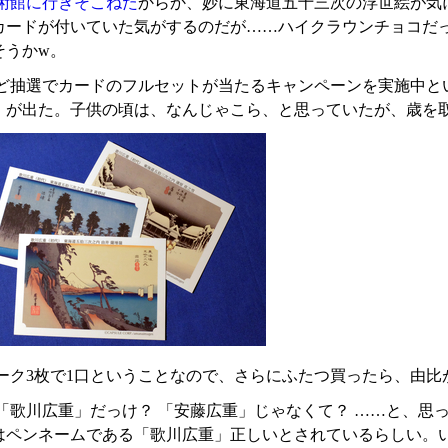
術館に行きそこねた
からか、妙に東海道五十三次の浮世絵が気
カードが付いていた気がするのだが……ハイクラウンチョコだっ
そうかw。
ど抽選でカードのフルセットが当たるキャンペーンを実施中と
」が出た。子供の頃は、なんじゃこら、と思っていたが、歳を
ーク3枚で1口ということなので、さらにふたつ買ったら、由比
「歌川広重」だっけ？ 「安藤広重」じゃなくて？ ……と、思
はペンネームである「歌川広重」正しいとされているらしい。いつ