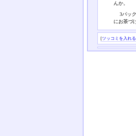
んか。
3パッ
にお茶づ
[
ツッコミを入れ