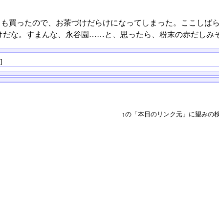
クも買ったので、お茶づけだらけになってしまった。ここしば
けだな。すまんな、永谷園……と、思ったら、粉末の赤だしみ
る
]
↑の「本日のリンク元」に望みの