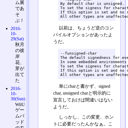
ム展
By default char is unsigned.

To set the signess for charact
であ
If this option is set and no 
そ
All other types are unaffecte
ぶ！
以前は、ちょうど逆のコン
2016-
10-
パイルオプションがあったよ
29(Sat)
うだ。
秋月
の彼
--funsigned-char

岸
The default signedness for eve
In some embedded environments 
花、
To set the signess for charact
芽が
If this option is set and no 
出て
All other types are unaffecte
た
単にcharと書かず、signed
2016-
char, unsigned charと明示的に
10-
30(Sun)
宣言しておけば間違いはない
WiiU
ようだ。
ゲー
ムパ
しっかし、この変更、ホン
ッド
トに必要だったんかなぁ。こ
の左