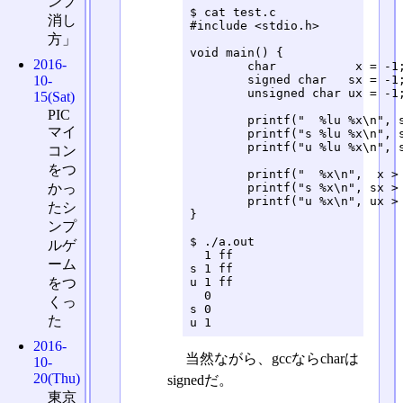
ンプ
$ cat test.c 

消し
#include <stdio.h>

方」
void main() {

2016-
	char           x = -1;

	signed char   sx = -1;

10-
	unsigned char ux = -1;

15(Sat)
PIC
	printf("  %lu %x\n", sizeof(x),  (unsigned char)x);

マイ
	printf("s %lu %x\n", sizeof(sx), (unsigned char)sx);

	printf("u %lu %x\n", sizeof(sx), (unsigned char)ux);

コン
をつ
	printf("  %x\n",  x > 0);

	printf("s %x\n", sx > 0);

かっ
	printf("u %x\n", ux > 0);

たシ
}

ンプ
$ ./a.out 

ルゲ
  1 ff

ーム
s 1 ff

u 1 ff

をつ
  0

くっ
s 0

た
u 1
2016-
当然ながら、gccならcharは
10-
20(Thu)
signedだ。
東京