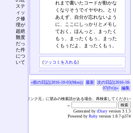
れまで書いたコードが動かな
ステ
くなりそうでイヤやわ。とり
ィッ
あえず、自分が忘れないよう
ク修
に、ここにしっかりとメモし
理が
超絶
ておく。ほんっと、まったく
難度
もぅ、まったくもぅ、まった
だっ
くもぅだよ、まったくもぅ。
た件
につ
[
ツッコミを入れる
]
いて
«前の日記(2016-10-03(Mon))
最新
次の日記(2016-10-
07(Fri))»
編集
↑の「本日のリンク元」に望みの検索語がある場合、再検索してください
→
Generated by
tDiary
version 3.1.3
Powered by
Ruby
version 1.8.7-p374