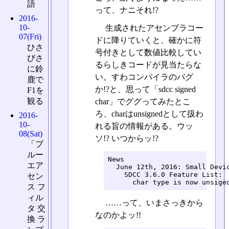
語
って、ナニそれ!?
2016-
10-
生成されたアセンブラコー
07(Fri)
ドに降りていくと、確かに符
ひさ
号付きとして数値比較してい
びさ
るらしきコードが見当たらな
に鈴
い。すわコンパイラのバグ
鹿で
か!?と、思って「sdcc signed
F1を
観る
char」でググってみたとこ
ろ、charはunsignedとして扱わ
2016-
10-
れる旨の情報がある。ウッ
08(Sat)
ソ!? いつからッ!?
「ブ
ルー
News

エア
  June 12th, 2016: Small Devic
    SDCC 3.6.0 Feature List:

セン
      char type is now unsige
ス フ
ィル
……って、いまさっきから
タ 交
なのかよッ!!
換 ラ