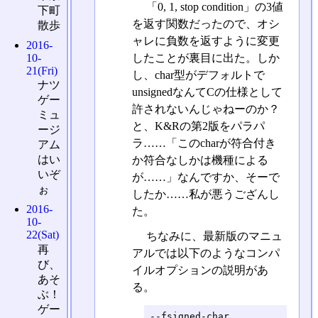
「0, 1, stop condition」の3値
下町
を返す関数だったので、オシ
散歩
ャレに負数を返すように変更
2016-
10-
したことが裏目に出た。しか
21(Fri)
し、char型がデフォルトで
ナツ
unsignedなんてCの仕様として
ゲー
許されないんじゃねーのか？
ミュ
と、K&Rの第2版をパラパ
ージ
ラ……「このcharが符合付き
アム
はい
か符合なしかは機種による
いぞ
が……」なんですか、そーで
ぉ
したか……私が悪うござんし
2016-
た。
10-
22(Sat)
ちなみに、最新版のマニュ
再
アルでは以下のようなコンパ
び、
イルオプションの説明があ
あそ
る。
ぶ！
ゲー
--fsigned-char
