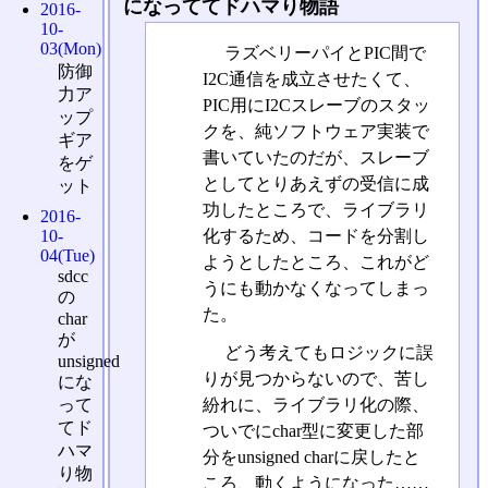
になっててドハマり物語
2016-
10-
03(Mon)
ラズベリーパイとPIC間で
防御
I2C通信を成立させたくて、
力ア
PIC用にI2Cスレーブのスタッ
ップ
クを、純ソフトウェア実装で
ギア
書いていたのだが、スレーブ
をゲ
としてとりあえずの受信に成
ット
功したところで、ライブラリ
2016-
化するため、コードを分割し
10-
04(Tue)
ようとしたところ、これがど
sdcc
うにも動かなくなってしまっ
の
た。
char
が
どう考えてもロジックに誤
unsigned
りが見つからないので、苦し
にな
紛れに、ライブラリ化の際、
って
てド
ついでにchar型に変更した部
ハマ
分をunsigned charに戻したと
り物
ころ、動くようになった……