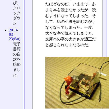
び、
たほどなのだ。いままで、あ
クロ
まり本を読まなかったが、読
ック
むようになってしまった。そ
ダウ
して、紙の小説を読む気がし
ン
なくなってしまった。一度、
2013-
大きな字で読んでしまうと、
03-
23(Sat)
文庫本の字の大きさが適正だ
電子
と感じられなくなるのだ。
書籍
の自
炊を
始め
まし
た