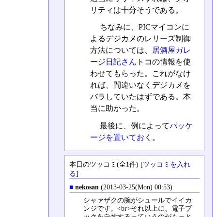
リティは十分そうである。
ちなみに、PICマイコンに
よるデジカメのレリーズ制御
方法については、
居酒屋ガレ
ージ日記さん
トコの情報を使
わせてもらった。これがなけ
れば、間違いなくデジカメを
バラしていたはずである。本
当に助かった。
最後に、例によって
パッケ
ージを置いておく
。
本日のツッコミ(全1件) [
ツッコミを入れ
る
]
■
nekosan
(2013-03-25(Mon) 00:53)
シャァザクの腕がシュールでイイカ
ンジです。<br>それ以上に、電子ブ
ックを自炊するっていうのがもっと