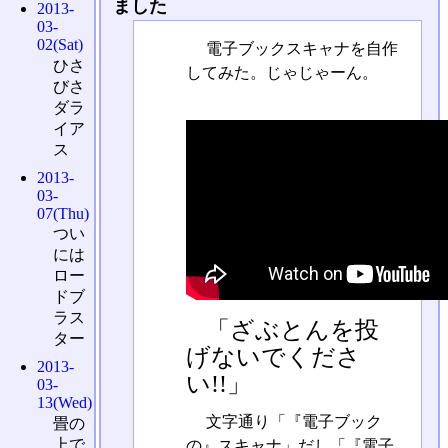
ました
2013-
03-
02(Sat)
電子ブックスキャナを自作
ひさ
してみた。じゃじゃーん。
びさ
ダラ
イア
ス
2013-
03-
07(Thu)
つい
には
ロー
ドブ
ラス
「ざぶとんを投
ター
げないでくださ
2013-
い!!」
03-
13(Wed)
文字通り「『電子ブック
畳の
上で
の』スキャナ」だし「『電子