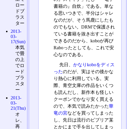
ロー
書籍の』自炊」である。単な
ドブ
る思いつきで、半分はシャレ
ラス
なのだが、そう馬鹿にしたも
ター
のでもない。DRMで保護され
2013-
ている書籍を抜き出すことが
03-
できるのだから、koboが再び
17(Sun)
本気
Raboったとしても、これで安
で畳
心なのである。
の上
先日、
かなりkoboをディス
でロ
った
のだが、実はその後かな
ード
ブラ
り熱心に利用している。実
スタ
際、青空文庫の作品をいくつ
ー
も読んだし、新作本も怪しい
2013-
クーポンでかなり安く買える
03-
ので、本気で読みたかった
華
21(Thu)
竜の宮
などを買ってしまった
オ
し、先日は流行のビブリア某
レ、
再
とかにまで手を出してしまっ