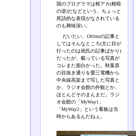
国のプログラマは根アカ(根暗
の逆)だなどという、ちょっと
死語的な表現がなされている
のも興味深い。
だいたい、Oh!mzの記事と
してはそんなところ(主に目が
行ったのは祝氏の記事ばかり)
だったが、載っている写真が
コレまた面白かった。秋葉原
の目抜き通りを愛三電機から
中央線高架まで写した写真と
か、ラジオ会館の外観とか、
ほとんどそのまんまだ。ラジ
オ会館の「MyWay1」
「MyWay2」という看板は当
時からあるんだねぇ。