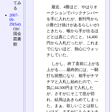
てみ
最近、4冊ほど、やはりオ
る
ークションでバックナンバー
2007-
を手に入れたが、創刊号から
09-
29(Sat)
(1冊だけ抜けがあるらしいが)
Oh!
ときたら、喉から手が出るほ
国会
どとは真にこのこと。14,400
図書
円から入札だったが、これま
館
でにないほど、熱心にウォッ
チしていた。
しかし、終了直前に上がる
上がる……最終的には、一騎
打ち状態になり、相手がチマ
チマと入札し始めたので、一
気に44,500円まで入札した
が、さすがにそこで息が切
れ、結局はあきらめてしまっ
た。まぁ、欲しいことは欲し
いけど、さすがにもうオトナ