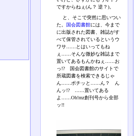
ですからねぇ(ん？ 逆？)。
と、そこで突然に思いつい
た。
国会図書館
には、今まで
に出版された図書、雑誌がす
べて保管されているというウ
ワサ……とはいってもね
ぇ……そんな微妙な雑誌まで
置いてあるもんかねぇ……お
っ!? 国会図書館のサイトで
所蔵図書を検索できるじゃ
ん……ポチッと……ん？ ん
んッ!? ……置いてある
よ……Oh!mz創刊号から全部
ッ!!