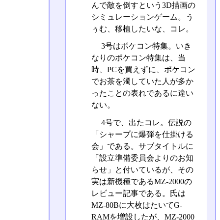
んで敵を倒すという3D描画の
シミュレーションゲーム。う
ぅむ、移植したいな、コレ。
3号はポケコン特集。いき
なりのポケコン特集は、当
時、PCを買えずに、ポケコン
でお茶を濁していた人が多か
ったことの表れであるに違い
ない。
4号で、出たコレ。伝説の
「シャープに爆弾を仕掛ける
会」である。サブタイトルに
「設立準備委員会よりのお知
らせ」と付いているが、その
実は新機種であるMZ-2000の
レビュー記事である。氏は
MZ-80Bに大枚はたいてG-
RAMを増設したが、MZ-2000