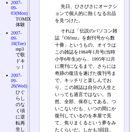
2007-
先日、ひさびさにオークシ
09-
03(Mon)
ョンで個人的に熱くなる出品
TOMIX
を見つけた。
体験
それは「伝説のパソコン雑
2007-
誌『Oh!mz』を創刊号から数
09-
18(Tue)
十冊」というもの。オイラは
mp3
この雑誌を1984年1月号(当時
で歌
小学6年生)から、1995年12月
ドキ
に廃刊になるまで、さらには
ッ！
奇跡の復活を遂げた復刊号ま
2007-
で、キッチリと楽しんでお
09-
26(Wed)
り、この雑誌は自分の人生と
ひぐ
いっても過言ではない。当
らし
然、全部、保存してある。つ
のな
いこないだも、いつの間にか
く頃
復刊しているのを本屋で見
に逆
て、焦りまくるという夢をみ
転再
生し
たくらいだ。しかも3回目。