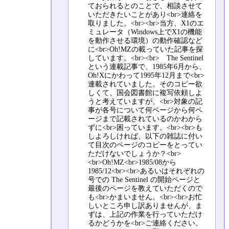
ておられるとのことで、相談させて
いただきたいことがあり<br>連絡を
取りました。<br><br>当方、X1のエ
ミュレータ（Windows上でX1の機能
を動作させる環境）の動作確認など
に<br>Oh!MZの載っていた記事を探
しています。<br><br> The Sentinel
という連載記事で、1985年6月から、
Oh!Xにかわって1995年12月まで<br>
連載されていました。そのコピー欲
しくて、国会図書館に複写依頼しよ
うと考えていますが、<br>対象の記
事が各号について何ページから何ペ
ージまで記載されているのかわから
ずに<br>困っています。<br><br>も
しよろしければ、以下の雑誌に付い
て目次のページのコピーをとってい
ただけないでしょうか？<br>
<br>Oh!MZ<br>1985/08から
1985/12<br><br>あるいはそれぞれの
号での The Sentinel の開始ページと
最後のページを教えていただくので
も<br>かまいません。<br><br>お忙
しいところ申し訳ありませんが、ま
ずは、上記の作業を行っていただけ
るかどうかを<br>ご連絡ください。