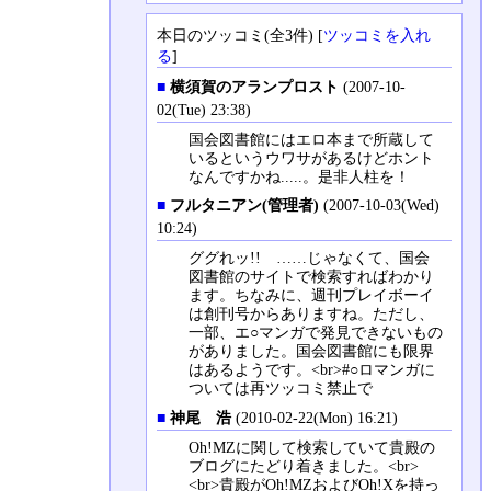
本日のツッコミ(全3件) [
ツッコミを入れ
る
]
■
横須賀のアランプロスト
(2007-10-
02(Tue) 23:38)
国会図書館にはエロ本まで所蔵して
いるというウワサがあるけどホント
なんですかね.....。是非人柱を！
■
フルタニアン(管理者)
(2007-10-03(Wed)
10:24)
ググれッ!! ……じゃなくて、国会
図書館のサイトで検索すればわかり
ます。ちなみに、週刊プレイボーイ
は創刊号からありますね。ただし、
一部、エ○マンガで発見できないもの
がありました。国会図書館にも限界
はあるようです。<br>#○ロマンガに
ついては再ツッコミ禁止で
■
神尾 浩
(2010-02-22(Mon) 16:21)
Oh!MZに関して検索していて貴殿の
ブログにたどり着きました。<br>
<br>貴殿がOh!MZおよびOh!Xを持っ