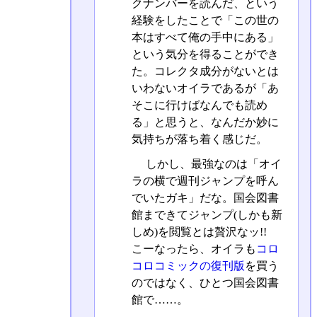
クナンバーを読んだ、という
経験をしたことで「この世の
本はすべて俺の手中にある」
という気分を得ることができ
た。コレクタ成分がないとは
いわないオイラであるが「あ
そこに行けばなんでも読め
る」と思うと、なんだか妙に
気持ちが落ち着く感じだ。
しかし、最強なのは「オイ
ラの横で週刊ジャンプを呼ん
でいたガキ」だな。国会図書
館まできてジャンプ(しかも新
しめ)を閲覧とは贅沢なッ!!
こーなったら、オイラも
コロ
コロコミックの復刊版
を買う
のではなく、ひとつ国会図書
館で……。